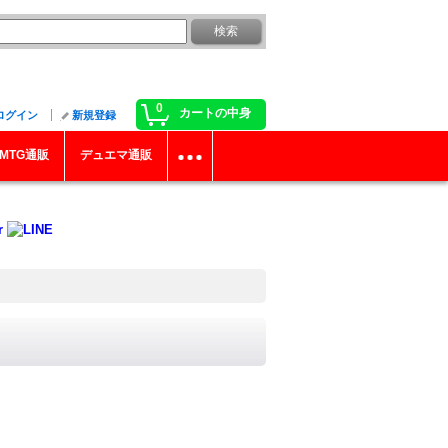
0
カートの中身
ログイン
新規登録
MTG通販
デュエマ通販