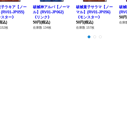
童子ラキア【ノー
破械神アルバ【ノーマ
破械童子サラマ【ノー
破械
RV01-JP055}
ル】{RV01-JP062}
マル】{RV01-JP056}
{RV
ンスター》
《リンク》
《モンスター》
50円
税込)
50円
(税込)
50円
(税込)
在庫数
152枚
在庫数 134枚
在庫数 157枚