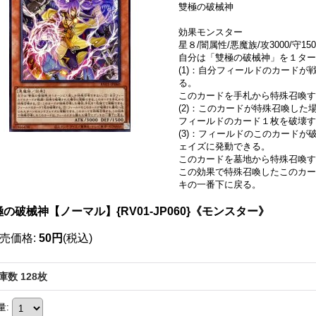
雙極の破械神
効果モンスター
星８/闇属性/悪魔族/攻3000/守150
自分は「雙極の破械神」を１ター
(1)：自分フィールドのカード
る。
このカードを手札から特殊召喚す
(2)：このカードが特殊召喚し
フィールドのカード１枚を破壊す
(3)：フィールドのこのカード
ェイズに発動できる。
このカードを墓地から特殊召喚す
この効果で特殊召喚したこのカー
キの一番下に戻る。
の破械神【ノーマル】{RV01-JP060}《モンスター》
売価格
:
50円
(税込)
庫数 128枚
量
: