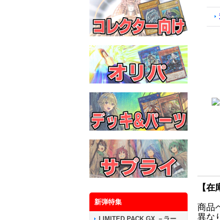
【在
新弾特集
商品
異な
LIMITED PACK GX －ラー