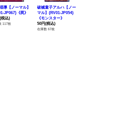
唱導【ノーマル】
破械童子アルハ【ノー
破械神ラギア【ノーマ
破
01-JP067}《罠》
マル】{RV01-JP054}
ル】{RV01-JP061}
ーマ
(税込)
《モンスター》
《リンク》
8
50円
(税込)
50円
(税込)
50
 117枚
在庫数 67枚
在庫数 102枚
在庫