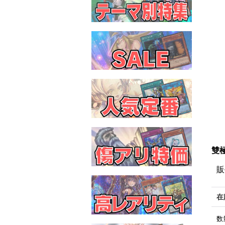
雙極
販
在
数