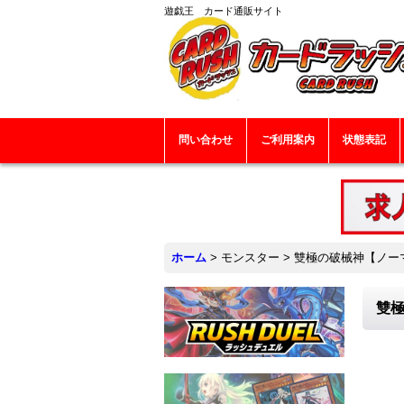
遊戯王 カード通販サイト
問い合わせ
ご利用案内
状態表記
ホーム
>
モンスター
>
雙極の破械神【ノーマル
雙極