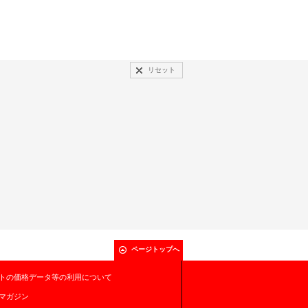
リセット
ページトップへ
トの価格データ等の利用について
マガジン