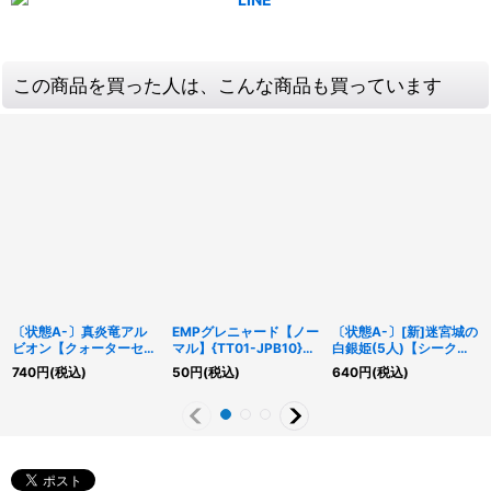
この商品を買った人は、こんな商品も買っています
〔状態A-〕真炎竜アル
EMPグレニャード【ノー
〔状態A-〕[新]迷宮城の
ビオン【クォーターセン
マル】{TT01-JPB10}
白銀姫(5人)【シークレ
チュリーシークレット】
《モンスター》
ット】{QCAC-JP011}
740
円
(税込)
50
円
(税込)
640
円
(税込)
{CF01-JP165}《融合》
《モンスター》