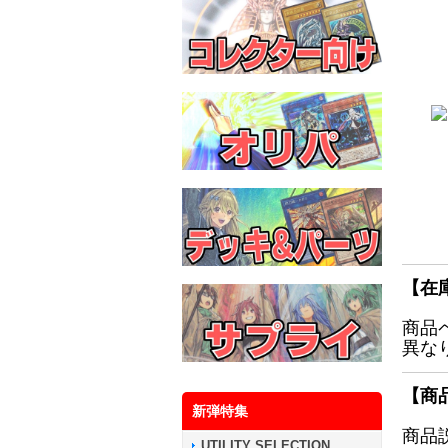
【在
商品
異な
【商
新弾特集
商品
UTILITY SELECTION