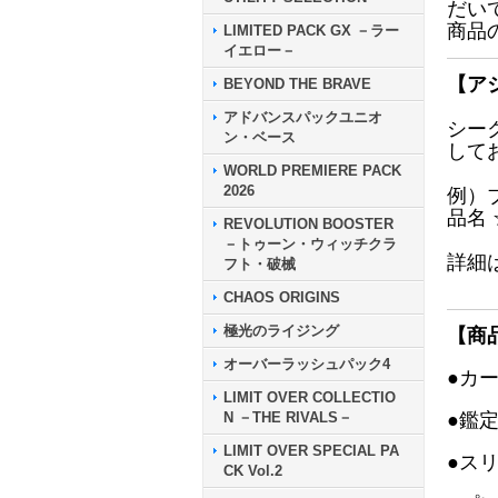
だい
商品
LIMITED PACK GX －ラー
イエロー－
【ア
BEYOND THE BRAVE
アドバンスパックユニオ
シー
ン・ベース
して
WORLD PREMIERE PACK
2026
例）
品名
REVOLUTION BOOSTER
－トゥーン・ウィッチクラ
詳細
フト・破械
CHAOS ORIGINS
極光のライジング
【商
オーバーラッシュパック4
●カ
LIMIT OVER COLLECTIO
N －THE RIVALS－
●鑑
LIMIT OVER SPECIAL PA
●ス
CK Vol.2