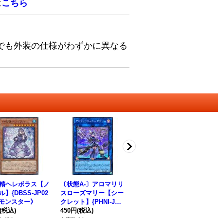
は
こちら
でも外装の仕様がわずかに異なる
精ヘレボラス【ノ
〔状態A-〕アロマリリ
六花のひとひら【ノー
〔
】{DBSS-JP02
スローズマリー【シー
マル】{DBSS-JP014}
ア
《モンスター》
クレット】{PHNI-JP0
《モンスター》
{L
(税込)
50}《リンク》
450円
(税込)
80円
(税込)
シ
16