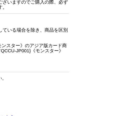
ございますのでご購入の際、必ず
す。
している場合を除き、商品を区別
}《モンスター》のアジア版カード商
CU-JP001}《モンスター》
い。