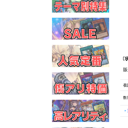
〔
販
在
数