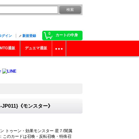
0
カートの中身
ログイン
新規登録
MTG通販
デュエマ通販
JP011}《モンスター》
ン トゥーン・効果モンスター 星７/闇属
0 (1)：このカードは召喚・反転召喚・特殊召