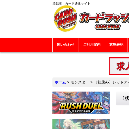
遊戯王 カード通販サイト
問い合わせ
ご利用案内
状態表記
ホーム
>
モンスター
>
〔状態A-〕レッドア
〔状