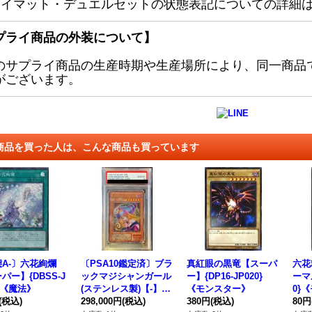
レイマット・デュエルセットの状態表記についての詳細
プライ商品の外装について】
のサプライ商品の生産時期や生産場所により、同一商品
がございます。
商品を買った人は、こんな商品も買っています
A-〕六花絢爛
〔PSA10鑑定済〕ブラ
真紅眼の黒竜【スーパ
六花
パー】{DBSS-J
ックマジシャンガール
ー】{DP16-JP020}
ーマル
3}《魔法》
(ステンレス製)【-】{-}
《モンスター》
0}
(税込)
《モンスター》
298,000円
(税込)
380円
(税込)
80円