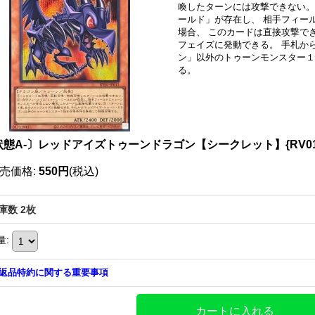
喚したターンには攻撃できない。 
ールド」が存在し、 相手フィー
場合、 このカードは直接攻撃でき
フェイズに発動できる。 手札か
ン」以外のトゥーンモンスター１
る。
状態A-〕レッドアイズトゥーンドラゴン【シークレット】{RV01-
売価格
:
550円
(税込)
庫数 2枚
量
:
返品特約に関する重要事項