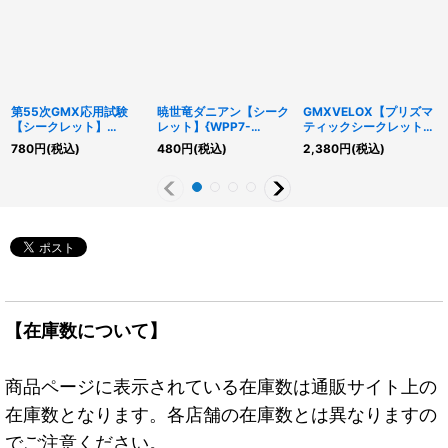
第55次GMX応用試験
暁世竜ダニアン【シーク
GMXVELOX【プリズマ
【シークレット】
レット】{WPP7-
ティックシークレット】
{WPP7-JP036}《魔
JP035}《融合》
{WPP7-JP033}《融
780
円
(税込)
480
円
(税込)
2,380
円
(税込)
法》
合》
【在庫数について】
商品ページに表示されている在庫数は通販サイト上の
在庫数となります。各店舗の在庫数とは異なりますの
でご注意ください。