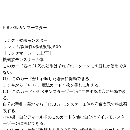
R.B.バルカンブースター
リンク・効果モンスター
リンク２/炎属性/機械族/攻 500
【リンクマーカー：上/下】
機械族モンスター２体
このカード名の(1)(2)の効果はそれぞれ１ターンに１度しか使用でき
ない。
(1)：このカードがＬ召喚した場合に発動できる。
デッキから「Ｒ.Ｂ.」魔法カード１枚を手札に加える。
(2)：このカードがＥＸモンスターゾーンに存在する場合に発動でき
る。
自分の手札・墓地から「Ｒ.Ｂ.」モンスター１体を守備表示で特殊召
喚する。
その後、自分フィールドのこのカードを他の自分のメインモンスタ
ーゾーンに移動できる。
このターン、自分は攻撃力１５００以下の機械族モンスターしかＥ