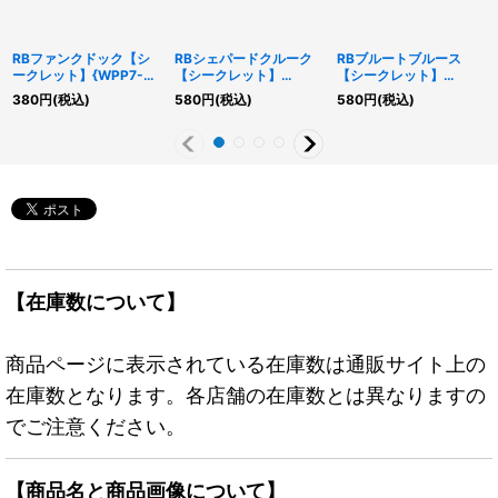
RBファンクドック【シ
RBシェパードクルーク
RBブルートブルース
ークレット】{WPP7-
【シークレット】
【シークレット】
JP021}《魔法》
{WPP7-JP020}《リン
{WPP7-JP019}《リン
380
円
(税込)
580
円
(税込)
580
円
(税込)
ク》
ク》
【在庫数について】
商品ページに表示されている在庫数は通販サイト上の
在庫数となります。各店舗の在庫数とは異なりますの
でご注意ください。
【商品名と商品画像について】