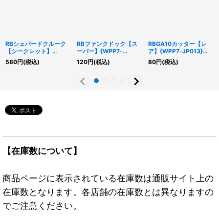
RBシェパードクルーク
RBファンクドック【ス
RBGA10カッター【レ
【シークレット】
ーパー】{WPP7-
ア】{WPP7-JP013}
{WPP7-JP020}《リン
JP021}《魔法》
《モンスター》
580
円
(税込)
120
円
(税込)
80
円
(税込)
ク》
【在庫数について】
商品ページに表示されている在庫数は通販サイト上の
在庫数となります。各店舗の在庫数とは異なりますの
でご注意ください。