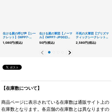
生ける屍の呼び声【シー
生ける屍の軍団【ノーマ
不死の大軍団【プリズマ
クレット】{WPP7-
ル】{WPP7-JP002}
ティックシークレット】
JP007}《魔法》
《モンスター》
{WPP7-JP006}《エク
1,080
円
(税込)
50
円
(税込)
2,580
円
(税込)
シーズ》
【在庫数について】
商品ページに表示されている在庫数は通販サイト上の
在庫数となります。各店舗の在庫数とは異なりますの