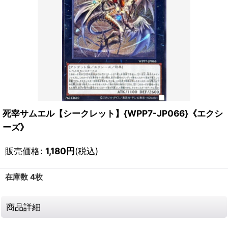
死宰サムエル【シークレット】{WPP7-JP066}《エクシ
ーズ》
販売価格
:
1,180
円
(税込)
在庫数 4枚
商品詳細