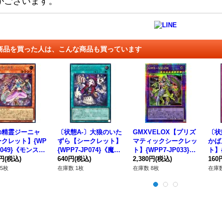
がございます。
商品を買った人は、こんな商品も買っています
の精霊ジーニャ
〔状態A-〕大狼のいた
GMXVELOX【プリズ
〔状
クレット】{WP
ずら【シークレット】
マティックシークレッ
かば
JP049}《モンスタ
{WPP7-JP074}《魔
ト】{WPP7-JP033}
ト】{
0円
(税込)
法》
640円
(税込)
《融合》
2,380円
(税込)
《罠
160
5枚
在庫数 1枚
在庫数 8枚
在庫数