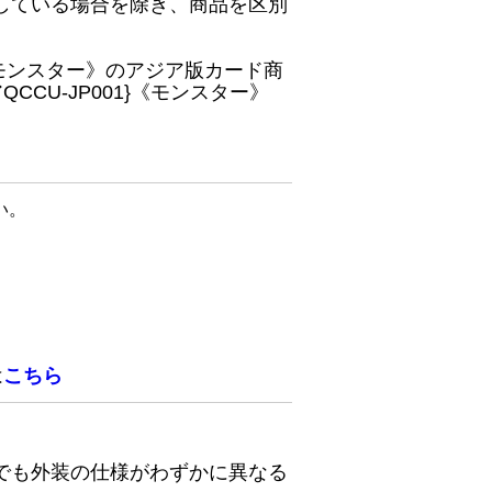
している場合を除き、商品を区別
}《モンスター》のアジア版カード商
CU-JP001}《モンスター》
い。
は
こちら
でも外装の仕様がわずかに異なる