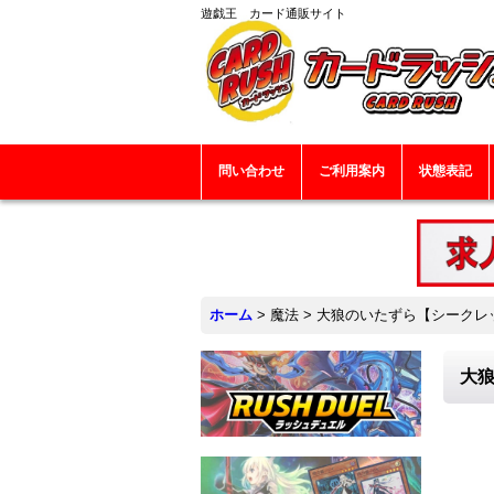
遊戯王 カード通販サイト
問い合わせ
ご利用案内
状態表記
ホーム
>
魔法
>
大狼のいたずら【シークレット
大狼