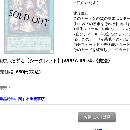
大狼のいたずら
速攻魔法
このカード名の(2)の効果は１
(1)：以下の効果をそれぞれ適用
●相手フィールドの全てのモンス
●自分フィールドの全てのモンス
(2)：このカードが墓地へ送ら
自分フィールドの表側表示カード
そのカードを破壊し、このカード
のいたずら【シークレット】{WPP7-JP074}《魔法》
売価格
:
680円
(税込)
庫数 ×
返品特約に関する重要事項
お気に入り登録