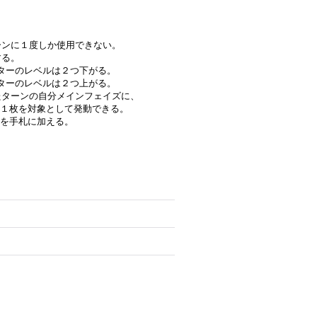
ターンに１度しか使用できない。
する。
ターのレベルは２つ下がる。
ターのレベルは２つ上がる。
れたターンの自分メインフェイズに、
１枚を対象として発動できる。
を手札に加える。