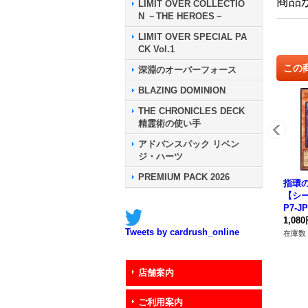
商品
LIMIT OVER COLLECTIO
N －THE HEROES－
LIMIT OVER SPECIAL PA
CK Vol.1
この
深淵のオーバーフォース
BLAZING DOMINION
THE CHRONICLES DECK
精霊術の使い手
アドバンスパック リベン
ジ・ハーツ
PREMIUM PACK 2026
指環
【シー
P7-
ー》
1,08
Tweets by cardrush_online
在庫数 
店舗案内
ご利用案内