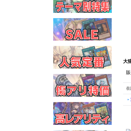
大狼
販
在