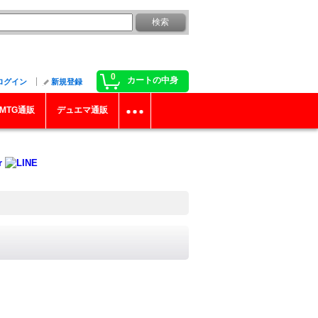
0
カートの中身
ログイン
新規登録
MTG通販
デュエマ通販