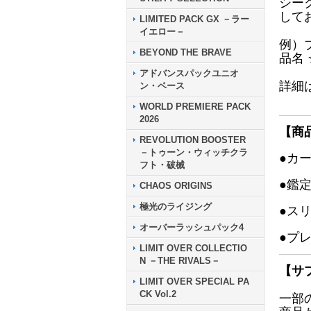
シー
して
LIMITED PACK GX －ラー
イエロー－
例）
BEYOND THE BRAVE
品名
アドバンスパックユニオ
詳細
ン・ベース
WORLD PREMIERE PACK
2026
【商
REVOLUTION BOOSTER
－トゥーン・ウィッチクラ
●カ
フト・破械
●鑑
CHAOS ORIGINS
極光のライジング
●ス
オーバーラッシュパック4
●プ
LIMIT OVER COLLECTIO
N －THE RIVALS－
【サ
LIMIT OVER SPECIAL PA
CK Vol.2
一部