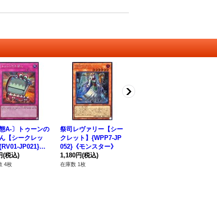
態A-〕トゥーンの
祭司レヴァリー【シー
GMX准教授ノーマ
〔
ん【シークレッ
クレット】{WPP7-JP
【シークレット】{WP
ッ
RV01-JP021}
052}《モンスター》
P7-JP029}《モンスタ
エ
》
円
(税込)
1,180円
(税込)
ー》
1,180円
(税込)
【
83
リ
 4枚
在庫数 1枚
在庫数 2枚
在庫
CC
ー