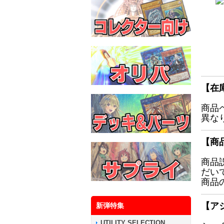
【在
商品
異な
【商
商品
だい
商品
【ア
新弾特集
UTILITY SELECTION