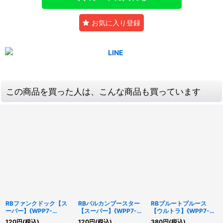
お気に入り登録
この商品を買った人は、こんな商品も買っています
RBファンクドック【ス
RBバルカンブースター
RBブルートブルース
ーパー】{WPP7-
【スーパー】{WPP7-
【ウルトラ】{WPP7-
JP021}《魔法》
JP018}《リンク》
JP019}《リンク》
120
円
(税込)
120
円
(税込)
380
円
(税込)