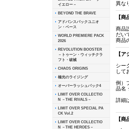
異な
イエロー－
BEYOND THE BRAVE
【商
アドバンスパックユニオ
ン・ベース
商品
だい
WORLD PREMIERE PACK
商品
2026
REVOLUTION BOOSTER
【ア
－トゥーン・ウィッチクラ
フト・破械
シー
CHAOS ORIGINS
して
極光のライジング
例）
オーバーラッシュパック4
品名
LIMIT OVER COLLECTIO
N －THE RIVALS－
詳細
LIMIT OVER SPECIAL PA
CK Vol.2
【商
LIMIT OVER COLLECTIO
N －THE HEROES－