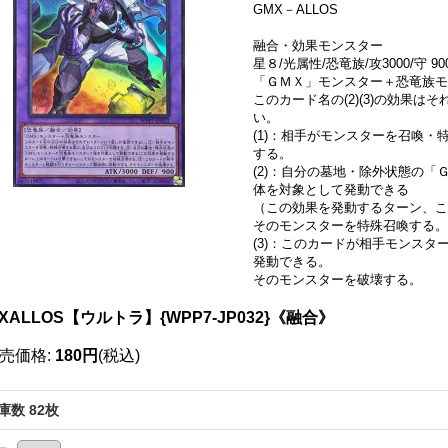
GMX－ALLOS
融合・効果モンスター
星８/光属性/恐竜族/攻3000/守 90
「ＧＭＸ」モンスター＋恐竜族モ
このカード名の(2)(3)の効果
い。
(1)：相手がモンスターを召喚
する。
(2)：自分の墓地・除外状態の
体を対象として発動できる
（この効果を発動するターン、こ
そのモンスターを特殊召喚する。
(3)：このカードが相手モンス
発動できる。
そのモンスターを破壊する。
XALLOS【ウルトラ】{WPP7-JP032}《融合》
売価格
:
180円
(税込)
庫数 82枚