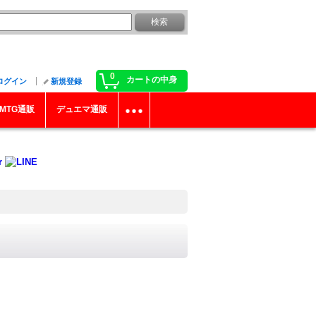
0
カートの中身
ログイン
新規登録
MTG通販
デュエマ通販