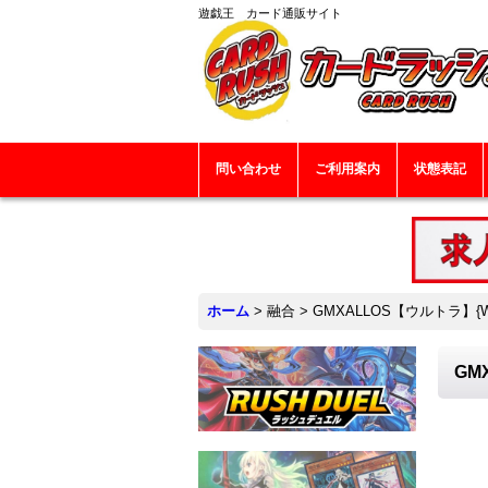
遊戯王 カード通販サイト
問い合わせ
ご利用案内
状態表記
ホーム
>
融合
>
GMXALLOS【ウルトラ】{W
GM