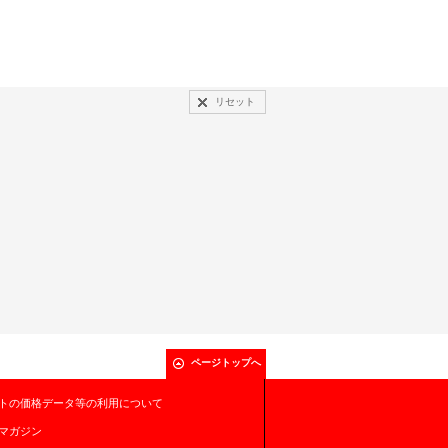
リセット
ページトップへ
トの価格データ等の利用について
マガジン