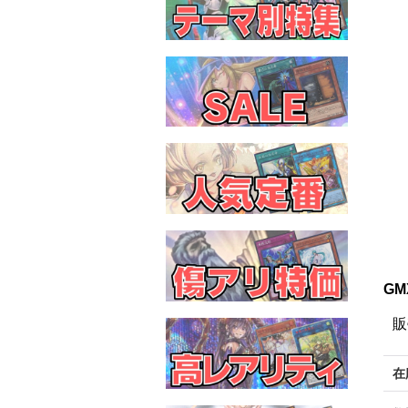
GM
販
在