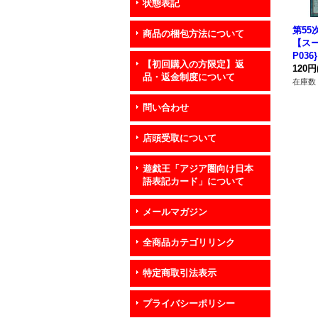
状態表記
第55
商品の梱包方法について
【スー
P03
【初回購入の方限定】返
120円
品・返金制度について
在庫数 
問い合わせ
店頭受取について
遊戯王「アジア圏向け日本
語表記カード」について
メールマガジン
全商品カテゴリリンク
特定商取引法表示
プライバシーポリシー