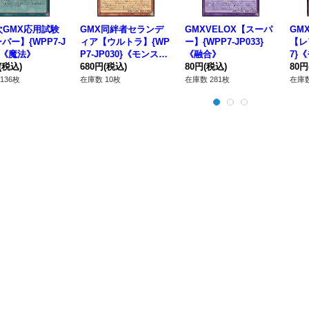
次GMX応用試験
GMX同絆者セランデ
GMXVELOX【スーパ
GM
パー】{WPP7-J
ィア【ウルトラ】{WP
ー】{WPP7-JP033}
【レア
6}《魔法》
P7-JP030}《モンスタ
《融合》
7}
(税込)
ー》
680円
(税込)
80円
(税込)
80円
136枚
在庫数 10枚
在庫数 281枚
在庫数