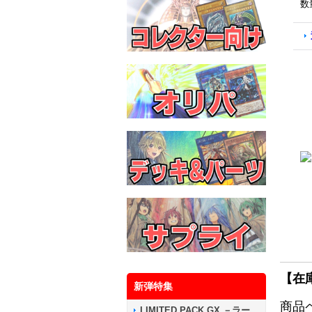
数
【在
新弾特集
商品
LIMITED PACK GX －ラー