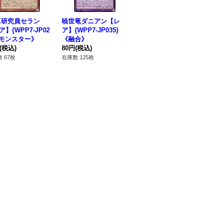
X研究員セラン
暁世竜ダニアン【レ
GMXCOMPREX【レ
新
】{WPP7-JP02
ア】{WPP7-JP035}
ア】{WPP7-JP034}
マル
《モンスター》
《融合》
《融合》
《
(税込)
80円
(税込)
80円
(税込)
50
 67枚
在庫数 125枚
在庫数 126枚
在庫