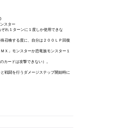
0
ンスター
はそれぞれ１ターンに１度しか使用できな
・特殊召喚する度に、自分は２００ＬＰ回復
「ＧＭＸ」モンスターか恐竜族モンスター１
のカードは攻撃できない）。
ターと戦闘を行うダメージステップ開始時に