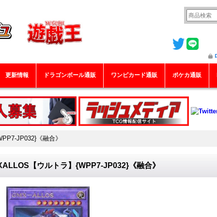
更新情報
ドラゴンボール通販
ワンピカード通販
ポケカ通販
PP7-JP032}《融合》
XALLOS【ウルトラ】{WPP7-JP032}《融合》