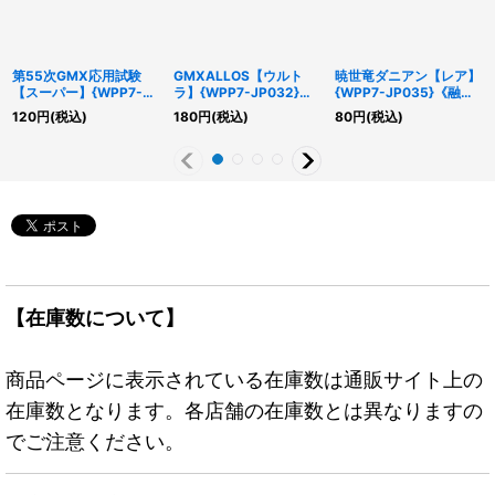
第55次GMX応用試験
GMXALLOS【ウルト
暁世竜ダニアン【レア】
【スーパー】{WPP7-
ラ】{WPP7-JP032}
{WPP7-JP035}《融
JP036}《魔法》
《融合》
合》
120
円
(税込)
180
円
(税込)
80
円
(税込)
【在庫数について】
商品ページに表示されている在庫数は通販サイト上の
在庫数となります。各店舗の在庫数とは異なりますの
でご注意ください。