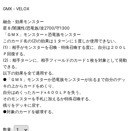
GMX－VELOX
融合・効果モンスター
星８/闇属性/恐竜族/攻2700/守1300
「ＧＭＸ」モンスター＋恐竜族モンスター
このカード名の(2)の効果は１ターンに１度しか使用できない。
(1)：相手がモンスターを召喚・特殊召喚する度に、自分は２００Ｌ
Ｐ回復する。
(2)：相手ターンに、相手フィールドのカード１枚を対象として発動
できる。
以下の効果を全て適用する。
●「ＧＭＸ」モンスターか恐竜族モンスターが出るまで自分のデッ
キの上からカードをめくり、
自分はめくったカード×４００ＬＰを失う。
そのモンスターを手札に加えるか特殊召喚する。
残りをデッキに戻す。
●対象のカードを破壊する。
数量
: