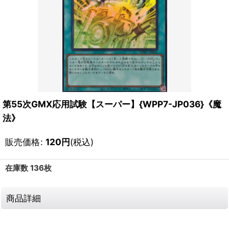
第55次GMX応用試験【スーパー】{WPP7-JP036}《魔
法》
販売価格
:
120
円
(税込)
在庫数 136枚
商品詳細