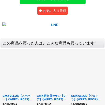
お気に入り登録
この商品を買った人は、こんな商品も買っています
GMXVELOX【スーパ
GMX研究員セラン【レ
GMXALLOS【ウルト
ー】{WPP7-JP033}
ア】{WPP7-JP027}
ラ】{WPP7-JP032}
《融合》
《モンスター》
《融合》
80
円
(税込)
80
円
(税込)
180
円
(税込)