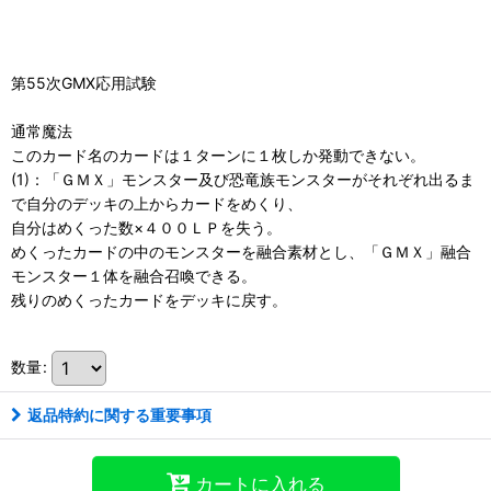
第55次GMX応用試験
通常魔法
このカード名のカードは１ターンに１枚しか発動できない。
(1)：「ＧＭＸ」モンスター及び恐竜族モンスターがそれぞれ出るま
で自分のデッキの上からカードをめくり、
自分はめくった数×４００ＬＰを失う。
めくったカードの中のモンスターを融合素材とし、「ＧＭＸ」融合
モンスター１体を融合召喚できる。
残りのめくったカードをデッキに戻す。
数量
:
返品特約に関する重要事項
カートに入れる