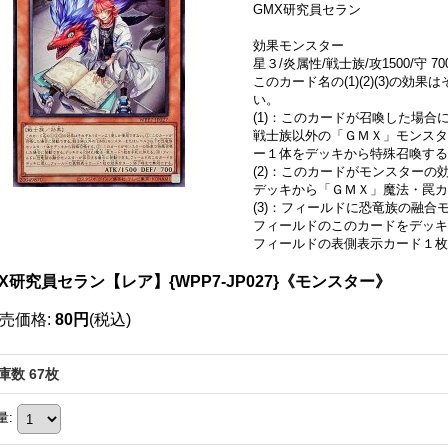
GMX研究員セラン
効果モンスター
星３/炎属性/戦士族/攻1500/守 70
このカード名の(1)(2)(3)の
い。
(1)：このカードが召喚した場合
戦士族以外の「ＧＭＸ」モンスタ
ー１体をデッキから特殊召喚する
(2)：このカードがモンスター
デッキから「ＧＭＸ」魔法・罠カ
(3)：フィールドに恐竜族の融
フィールドのこのカードをデッキ
フィールドの表側表示カード１枚
X研究員セラン【レア】{WPP7-JP027}《モンスター》
売価格
:
80円
(税込)
庫数 67枚
量
: