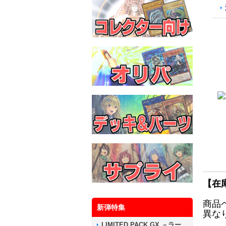
【在
商品
新弾特集
異な
LIMITED PACK GX －ラー