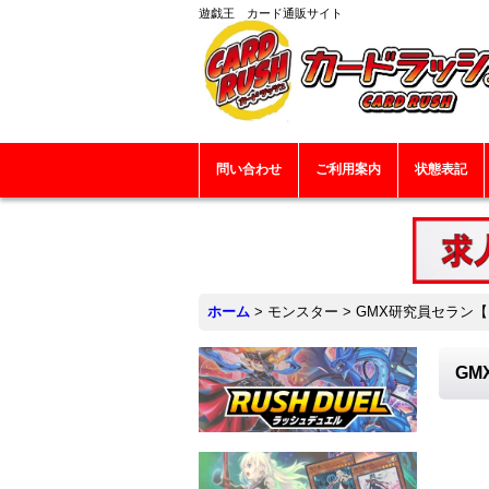
遊戯王 カード通販サイト
問い合わせ
ご利用案内
状態表記
ホーム
>
モンスター
>
GMX研究員セラン【レ
GM