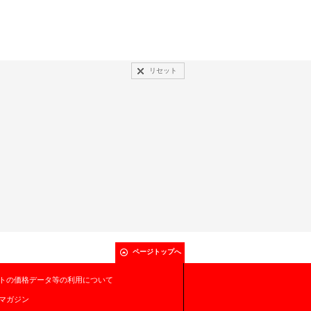
リセット
ページトップへ
トの価格データ等の利用について
マガジン