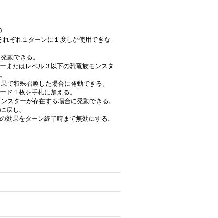
0
効果はそれぞれ１ターンに１度しか使用できな
に発動できる。
ーまたはレベル３以下の恐竜族モンスタ
。
の効果で特殊召喚した場合に発動できる。
ード１枚を手札に加える。
合モンスターが存在する場合に発動できる。
に戻し、
の効果をターン終了時まで無効にする。