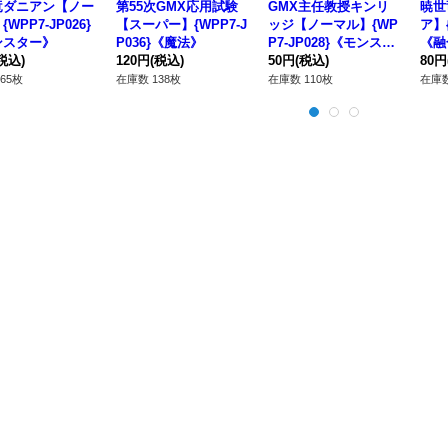
竜ダニアン【ノー
第55次GMX応用試験
GMX主任教授キンリ
暁世
WPP7-JP026}
【スーパー】{WPP7-J
ッジ【ノーマル】{WP
ア】{
ンスター》
P036}《魔法》
P7-JP028}《モンスタ
《融
税込)
120円
(税込)
ー》
50円
(税込)
80円
65枚
在庫数 138枚
在庫数 110枚
在庫数