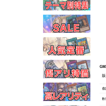
GM
販
在
数