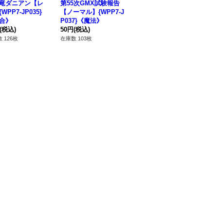
竜ダニアン【レ
第55次GMX試験報告
GMXALLOS【ウルト
旧
WPP7-JP035}
【ノーマル】{WPP7-J
ラ】{WPP7-JP032}
ーマ
合》
P037}《魔法》
《融合》
8
(税込)
50円
(税込)
180円
(税込)
50
 126枚
在庫数 103枚
在庫数 82枚
在庫