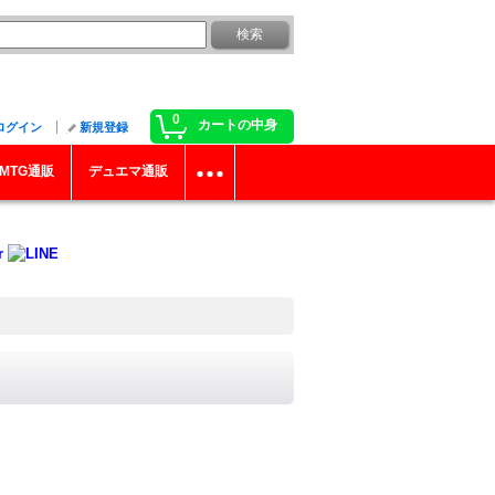
0
カートの中身
ログイン
新規登録
MTG通販
デュエマ通販