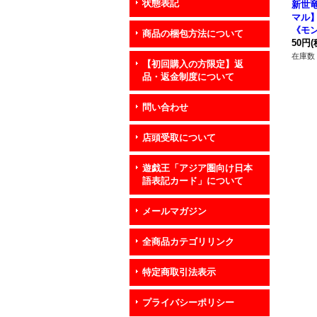
状態表記
新世
マル】{
《モ
商品の梱包方法について
50円
(
在庫数 
【初回購入の方限定】返
品・返金制度について
問い合わせ
店頭受取について
遊戯王「アジア圏向け日本
語表記カード」について
メールマガジン
全商品カテゴリリンク
特定商取引法表示
プライバシーポリシー