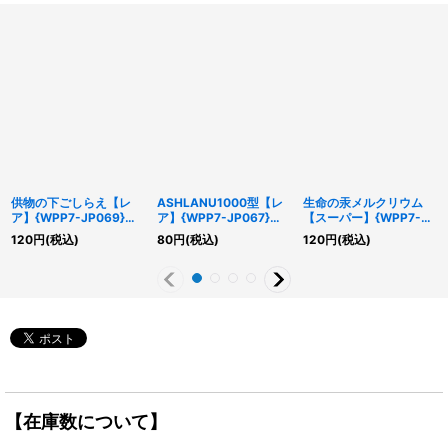
供物の下ごしらえ【レ
ASHLANU1000型【レ
生命の汞メルクリウム
ア】{WPP7-JP069}
ア】{WPP7-JP067}
【スーパー】{WPP7-
《魔法》
《リンク》
JP064}《エクシーズ》
120
円
(税込)
80
円
(税込)
120
円
(税込)
【在庫数について】