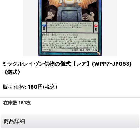
ミラクルレイヴン供物の儀式【レア】{WPP7-JP053}
《儀式》
販売価格
:
180
円
(税込)
在庫数 161枚
商品詳細