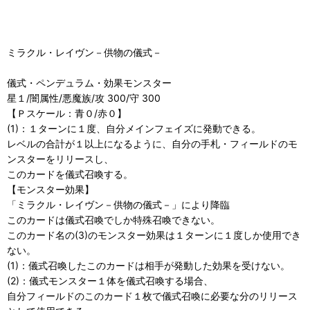
ミラクル・レイヴン－供物の儀式－
儀式・ペンデュラム・効果モンスター
星１/闇属性/悪魔族/攻 300/守 300
【Ｐスケール：青０/赤０】
(1)：１ターンに１度、自分メインフェイズに発動できる。
レベルの合計が１以上になるように、自分の手札・フィールドのモ
ンスターをリリースし、
このカードを儀式召喚する。
【モンスター効果】
「ミラクル・レイヴン－供物の儀式－」により降臨
このカードは儀式召喚でしか特殊召喚できない。
このカード名の(3)のモンスター効果は１ターンに１度しか使用でき
ない。
(1)：儀式召喚したこのカードは相手が発動した効果を受けない。
(2)：儀式モンスター１体を儀式召喚する場合、
自分フィールドのこのカード１枚で儀式召喚に必要な分のリリース