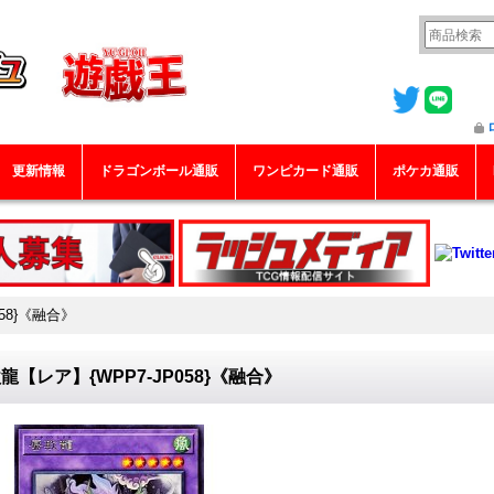
更新情報
ドラゴンボール通販
ワンピカード通販
ポケカ通販
58}《融合》
龍【レア】{WPP7-JP058}《融合》