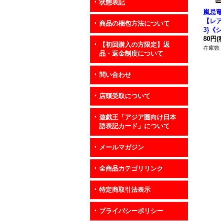
状態表記
嵐忌
【レア
商品の梱包方法について
3}《
80円
(
【初回購入の方限定】返
在庫数 
品・返金制度について
問い合わせ
店頭受取について
遊戯王「アジア圏向け日本
語表記カード」について
メールマガジン
全商品カテゴリリンク
特定商取引法表示
プライバシーポリシー