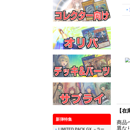
【在
新弾特集
商品
異な
LIMITED PACK GX －ラー