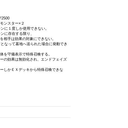
2500
モンスター×２
ターンに１度しか使用できない。
ーンに存在する限り、
を相手は効果の対象にできない。
素材となって墓地へ送られた場合に発動でき
体を守備表示で特殊召喚する。
ーの効果は無効化され、エンドフェイズ
ーしかＥＸデッキから特殊召喚できな