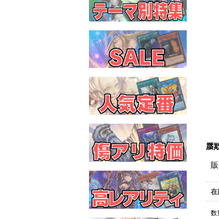
蜃欺
販
在
数