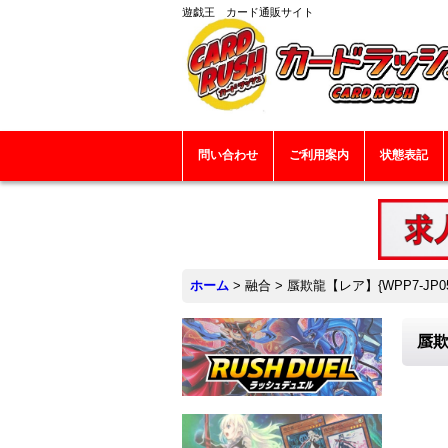
遊戯王 カード通販サイト
問い合わせ
ご利用案内
状態表記
ホーム
>
融合
>
蜃欺龍【レア】{WPP7-JP0
蜃欺