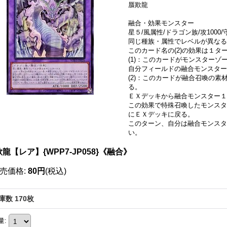
蜃欺龍
融合・効果モンスター
星５/風属性/ドラゴン族/攻1000/守
同じ種族・属性でレベルが異なる
このカード名の(2)の効果は１
(1)：このカードがモンスターゾ
自分フィールドの融合モンスター
(2)：このカードが融合召喚の
る。
ＥＸデッキから融合モンスター１
この効果で特殊召喚したモンスタ
にＥＸデッキに戻る。
このターン、自分は融合モンスタ
い。
龍【レア】{WPP7-JP058}《融合》
売価格
:
80円
(税込)
庫数 170枚
量
: