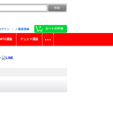
0
カートの中身
ログイン
新規登録
MTG通販
デュエマ通販