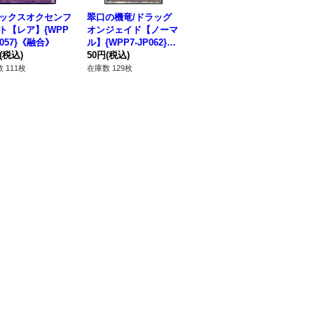
ックスオクセンフ
翠口の機竜/ドラッグ
供物の下ごしらえ【レ
ラ
ト【レア】{WPP
オンジェイド【ノーマ
ア】{WPP7-JP069}
【レ
P057}《融合》
ル】{WPP7-JP062}
《魔法》
1
(税込)
《シンクロ》
50円
(税込)
120円
(税込)
12
 111枚
在庫数 129枚
在庫数 185枚
在庫