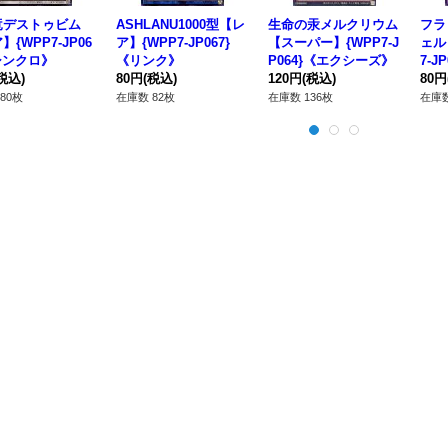
竜デストゥビム
ASHLANU1000型【レ
生命の汞メルクリウム
フラ
】{WPP7-JP06
ア】{WPP7-JP067}
【スーパー】{WPP7-J
ェル
シンクロ》
《リンク》
P064}《エクシーズ》
7-J
税込)
80円
(税込)
120円
(税込)
80円
80枚
在庫数 82枚
在庫数 136枚
在庫数