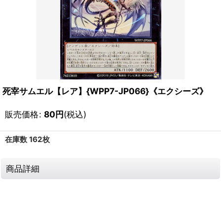
死宰サムエル【レア】{WPP7-JP066}《エクシーズ》
販売価格
:
80
円
(税込)
在庫数 162枚
商品詳細