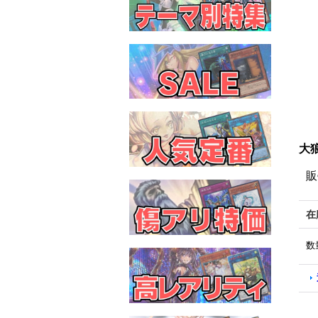
大狼
販
在
数