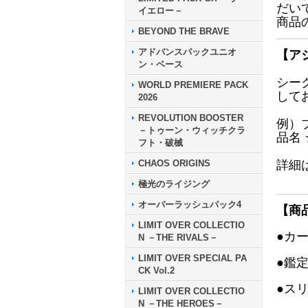
だい
イエロー－
商品
BEYOND THE BRAVE
アドバンスパックユニオ
【ア
ン・ベース
シー
WORLD PREMIERE PACK
して
2026
REVOLUTION BOOSTER
例）
－トゥーン・ウィッチクラ
品名
フト・破械
CHAOS ORIGINS
詳細
極光のライジング
オーバーラッシュパック4
【商
LIMIT OVER COLLECTIO
●カ
N －THE RIVALS－
LIMIT OVER SPECIAL PA
●鑑
CK Vol.2
●ス
LIMIT OVER COLLECTIO
N －THE HEROES－