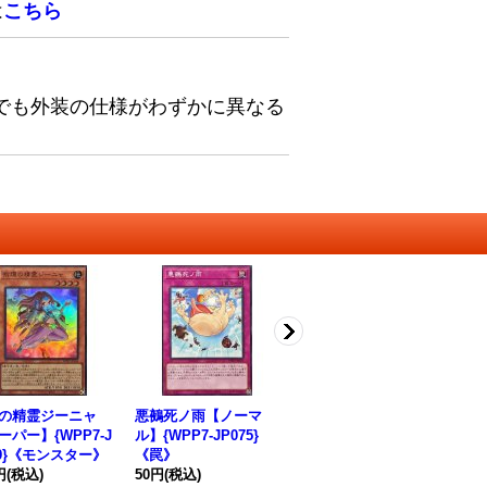
は
こちら
でも外装の仕様がわずかに異なる
の精霊ジーニャ
悪鵺死ノ雨【ノーマ
密林の狩猟者シュヴル
明
ーパー】{WPP7-J
ル】{WPP7-JP075}
イユ【ノーマル】{WP
【
49}《モンスター》
《罠》
P7-JP056}《融合》
P
円
(税込)
50円
(税込)
50円
(税込)
50