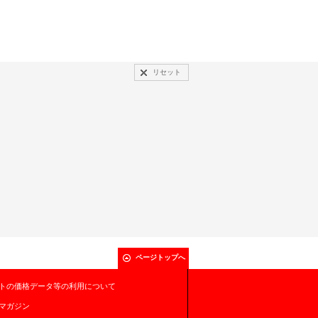
リセット
ページトップへ
トの価格データ等の利用について
マガジン