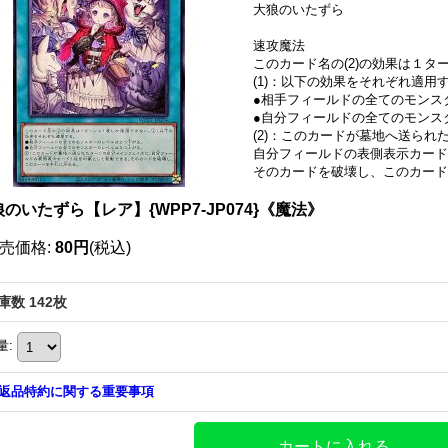
大狼のいたずら
速攻魔法
このカード名の(2)の効果は１
(1)：以下の効果をそれぞれ適用
●相手フィールドの全てのモンス
●自分フィールドの全てのモンス
(2)：このカードが墓地へ送ら
自分フィールドの表側表示カード
そのカードを破壊し、このカード
のいたずら【レア】{WPP7-JP074}《魔法》
売価格
:
80円
(税込)
庫数 142枚
量
:
返品特約に関する重要事項