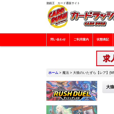
遊戯王 カード通販サイト
問い合わせ
ご利用案内
状態表記
ホーム
>
魔法
>
大狼のいたずら【レア】{WPP
大狼