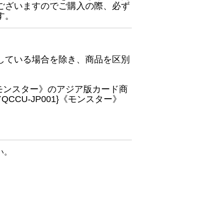
ございますのでご購入の際、必ず
す。
している場合を除き、商品を区別
}《モンスター》のアジア版カード商
CU-JP001}《モンスター》
い。