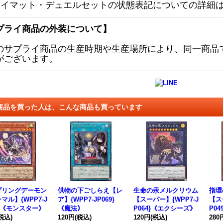
レイマット・デュエルセットの状態表記についての詳細
プライ商品の外装について】
のサプライ商品の生産時期や生産場所により、同一商品
がございます。
商品を買った人は、こんな商品も買っています
プリングデーモン
供物の下ごしらえ【レ
生命の汞メルクリウム
指環
マル】{WPP7-J
ア】{WPP7-JP069}
【スーパー】{WPP7-J
【ス
6}《モンスター》
《魔法》
P064}《エクシーズ》
P0
税込)
120円
(税込)
120円
(税込)
280