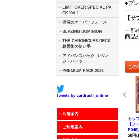
●プ
LIMIT OVER SPECIAL PA
CK Vol.1
【サ
深淵のオーバーフォース
一部
BLAZING DOMINION
商品
THE CHRONICLES DECK
精霊術の使い手
アドバンスパック リベン
ジ・ハーツ
この
PREMIUM PACK 2026
Tweets by cardrush_online
店舗案内
カッ
【ノー
ご利用案内
P04
50円
(