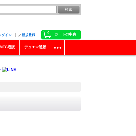
0
カートの中身
ログイン
新規登録
MTG通販
デュエマ通販