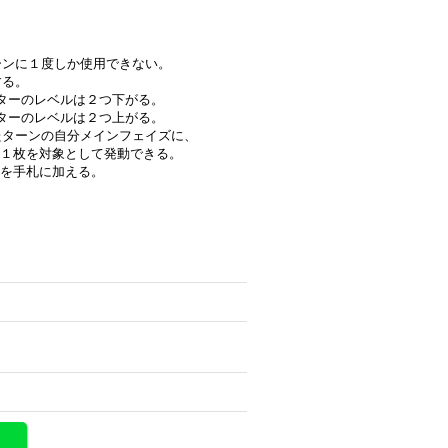
ターンに１度しか使用できない。
する。
ターのレベルは２つ下がる。
ターのレベルは２つ上がる。
れたターンの自分メインフェイズに、
１枚を対象として発動できる。
を手札に加える。