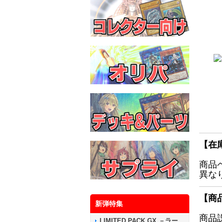
【在
商品
異な
【商
新弾特集
商品
LIMITED PACK GX －ラー