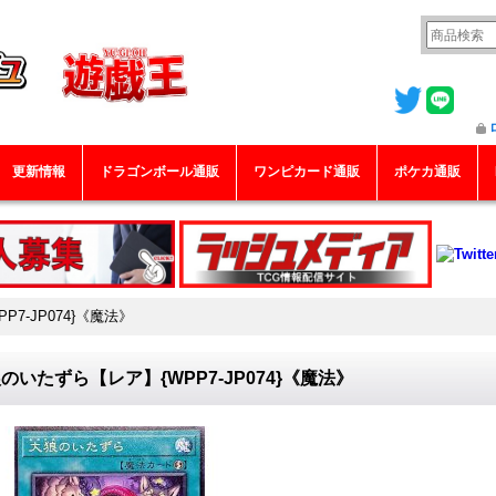
更新情報
ドラゴンボール通販
ワンピカード通販
ポケカ通販
7-JP074}《魔法》
のいたずら【レア】{WPP7-JP074}《魔法》