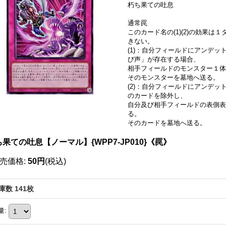
朽ち果ての吐息
通常罠
このカード名の(1)(2)の効果
きない。
(1)：自分フィールドにアンデ
び声」が存在する場合、
相手フィールドのモンスター１体
そのモンスターを墓地へ送る。
(2)：自分フィールドにアンデ
のカードを除外し、
自分及び相手フィールドの表側表
る。
そのカードを墓地へ送る。
果ての吐息【ノーマル】{WPP7-JP010}《罠》
売価格
:
50円
(税込)
庫数 141枚
量
: