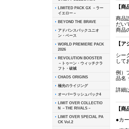
【商
LIMITED PACK GX －ラー
イエロー－
商品
BEYOND THE BRAVE
だい
商品
アドバンスパックユニオ
ン・ベース
【ア
WORLD PREMIERE PACK
2026
シー
REVOLUTION BOOSTER
して
－トゥーン・ウィッチクラ
フト・破械
例）
CHAOS ORIGINS
品名
極光のライジング
詳細
オーバーラッシュパック4
LIMIT OVER COLLECTIO
N －THE RIVALS－
【商
LIMIT OVER SPECIAL PA
●カ
CK Vol.2