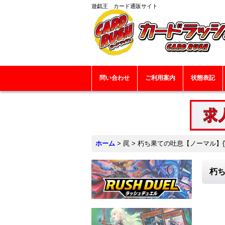
遊戯王 カード通販サイト
問い合わせ
ご利用案内
状態表記
ホーム
>
罠
>
朽ち果ての吐息【ノーマル】{WP
朽ち