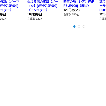
の魔象【ノーマ
生ける屍の軍団【ノー
時空の渦【レア】{WP
凍て
PP7-JP004}
マル】{WPP7-JP002}
P7-JP009}《魔法》
ーサ
ンスター》
《モンスター》
120円
(税込)
P0
税込)
50円
(税込)
120
在庫数 158枚
150枚
在庫数 129枚
在庫数