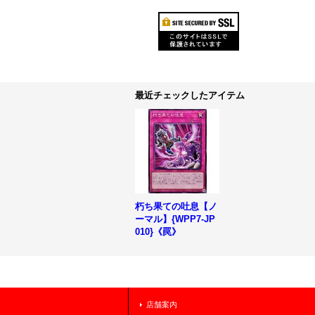
最近チェックしたアイテム
朽ち果ての吐息【ノ
ーマル】{WPP7-JP
010}《罠》
店舗案内