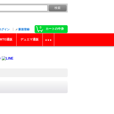
0
カートの中身
ログイン
新規登録
MTG通販
デュエマ通販