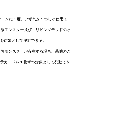
は１ターンに１度、いずれか１つしか使用で
ット族モンスター及び「リビングデッドの呼
を対象として発動できる。
ット族モンスターが存在する場合、墓地のこ
示カードを１枚ずつ対象として発動でき