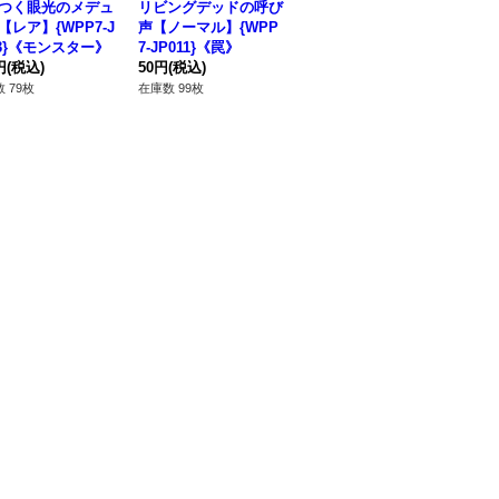
つく眼光のメデュ
リビングデッドの呼び
死宰サムエル【レア】
不
【レア】{WPP7-J
声【ノーマル】{WPP
{WPP7-JP066}《エク
ー】
03}《モンスター》
7-JP011}《罠》
シーズ》
《
円
(税込)
50円
(税込)
80円
(税込)
12
 79枚
在庫数 99枚
在庫数 164枚
在庫