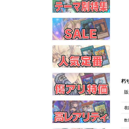
朽ち
販
在
数