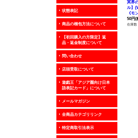
冥界
ル】{W
状態表記
《モ
50円
(
商品の梱包方法について
在庫数 
【初回購入の方限定】返
品・返金制度について
問い合わせ
店頭受取について
遊戯王「アジア圏向け日本
語表記カード」について
メールマガジン
全商品カテゴリリンク
特定商取引法表示