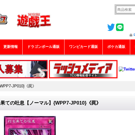
更新情報
ドラゴンボール通販
ワンピカード通販
ポケカ通販
P7-JP010}《罠》
果ての吐息【ノーマル】{WPP7-JP010}《罠》