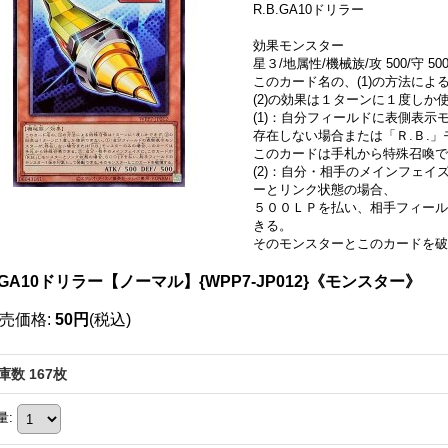
R.B.GA10ドリラー
効果モンスター
星３/地属性/機械族/攻 500/守 50
このカード名の、(1)の方法に
(2)の効果は１ターンに１度しか
(1)：自分フィールドに表側表示
存在しない場合または「Ｒ.Ｂ.
このカードは手札から特殊召喚で
(2)：自分・相手のメインフェイ
ーとリンク状態の場合、
５００ＬＰを払い、相手フィール
きる。
そのモンスターとこのカードを破
GA10ドリラー【ノーマル】{WPP7-JP012}《モンスター》
売価格
:
50円
(税込)
庫数 167枚
量
: