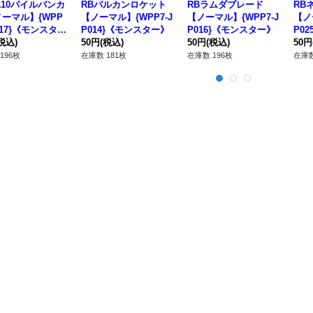
A10パイルバンカ
RBバルカンロケット
RBラムダブレード
RB
ーマル】{WPP
【ノーマル】{WPP7-J
【ノーマル】{WPP7-J
【ノ
P017}《モンスタ
P014}《モンスター》
P016}《モンスター》
P02
税込)
50円
(税込)
50円
(税込)
50円
196枚
在庫数 181枚
在庫数 196枚
在庫数