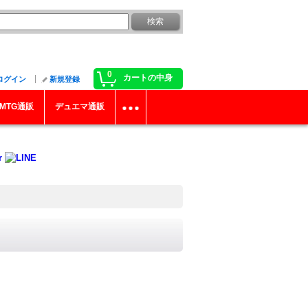
0
カートの中身
ログイン
新規登録
MTG通販
デュエマ通販