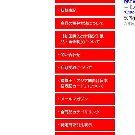
RBG
ー【ノ
状態表記
7-J
ー》
50円
(
商品の梱包方法について
在庫数 
【初回購入の方限定】返
品・返金制度について
問い合わせ
店頭受取について
遊戯王「アジア圏向け日本
語表記カード」について
メールマガジン
全商品カテゴリリンク
特定商取引法表示