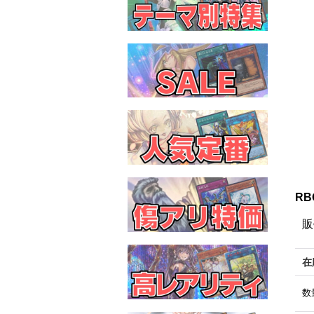
RB
販
在
数