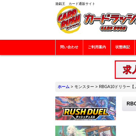
遊戯王 カード通販サイト
問い合わせ
ご利用案内
状態表記
ホーム
>
モンスター
>
RBGA10ドリラー【
RB