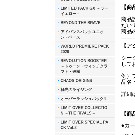
【商
LIMITED PACK GX －ラー
イエロー－
商品
BEYOND THE BRAVE
だい
商品
アドバンスパックユニオ
ン・ベース
【ア
WORLD PREMIERE PACK
2026
シー
REVOLUTION BOOSTER
して
－トゥーン・ウィッチクラ
フト・破械
例）
CHAOS ORIGINS
品名
極光のライジング
詳細
オーバーラッシュパック4
LIMIT OVER COLLECTIO
N －THE RIVALS－
【商
LIMIT OVER SPECIAL PA
●カ
CK Vol.2