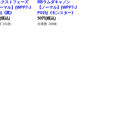
ネクストフェーズ
RBラムダキャノン
RBオペレーションテ
R
ーマル】{WPP7-J
【ノーマル】{WPP7-J
スト【ノーマル】{WP
【
5}《罠》
P015}《モンスター》
P7-JP023}《魔法》
P0
(税込)
50円
(税込)
50円
(税込)
50
 191枚
在庫数 188枚
在庫数 192枚
在庫