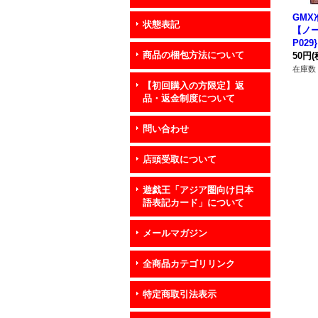
GMX
状態表記
【ノー
P02
商品の梱包方法について
50円
(
在庫数 
【初回購入の方限定】返
品・返金制度について
問い合わせ
店頭受取について
遊戯王「アジア圏向け日本
語表記カード」について
メールマガジン
全商品カテゴリリンク
特定商取引法表示