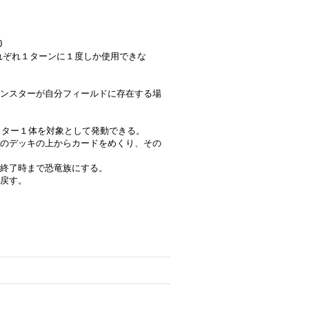
0
はそれぞれ１ターンに１度しか使用できな
、
ンスターが自分フィールドに存在する場
ンスター１体を対象として発動できる。
のデッキの上からカードをめくり、その
終了時まで恐竜族にする。
戻す。