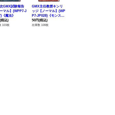
5次GMX試験報告
GMX主任教授キンリ
新世竜ダニアン【ノー
暁
ーマル】{WPP7-J
ッジ【ノーマル】{WP
マル】{WPP7-JP026}
ア】
37}《魔法》
P7-JP028}《モンスタ
《モンスター》
《
(税込)
ー》
50円
(税込)
50円
(税込)
80
 103枚
在庫数 108枚
在庫数 65枚
在庫