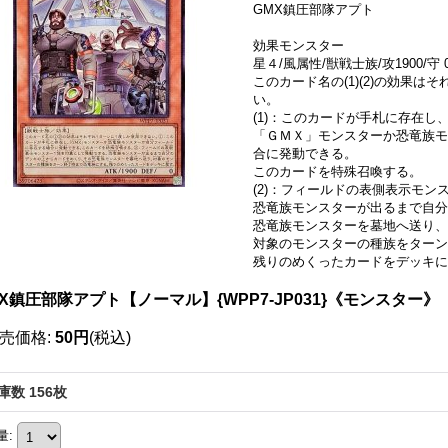
GMX鎮圧部隊アプト
効果モンスター
星４/風属性/獣戦士族/攻1900/守 
このカード名の(1)(2)の効果
い。
(1)：このカードが手札に存在し
「ＧＭＸ」モンスターか恐竜族モ
合に発動できる。
このカードを特殊召喚する。
(2)：フィールドの表側表示モ
恐竜族モンスターが出るまで自分
恐竜族モンスターを墓地へ送り、
対象のモンスターの種族をターン
残りのめくったカードをデッキに
X鎮圧部隊アプト【ノーマル】{WPP7-JP031}《モンスター》
売価格
:
50円
(税込)
庫数 156枚
量
: