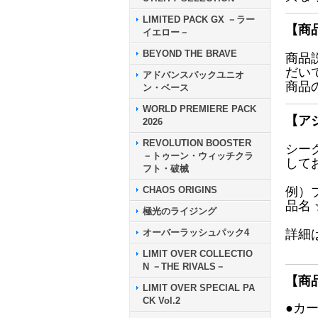
LIMITED PACK GX －ラー
【商
イエロー－
BEYOND THE BRAVE
商品
だい
アドバンスパックユニオ
商品
ン・ベース
WORLD PREMIERE PACK
【ア
2026
REVOLUTION BOOSTER
シー
－トゥーン・ウィッチクラ
して
フト・破械
CHAOS ORIGINS
例）
品名
極光のライジング
オーバーラッシュパック4
詳細
LIMIT OVER COLLECTIO
N －THE RIVALS－
【商
LIMIT OVER SPECIAL PA
CK Vol.2
●カ