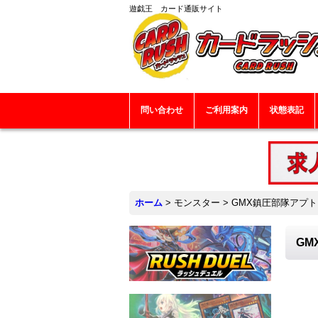
遊戯王 カード通販サイト
問い合わせ
ご利用案内
状態表記
ホーム
>
モンスター
>
GMX鎮圧部隊アプト【
GM