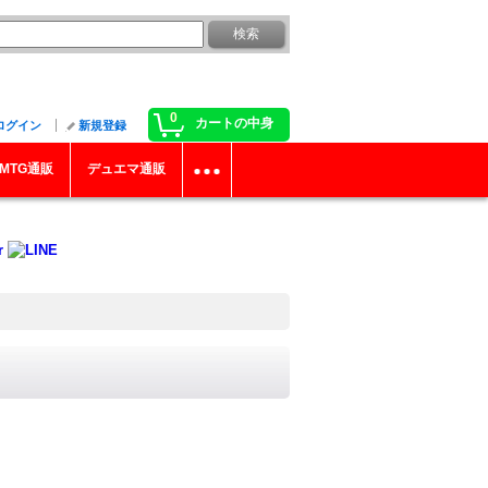
0
カートの中身
ログイン
新規登録
MTG通販
デュエマ通販