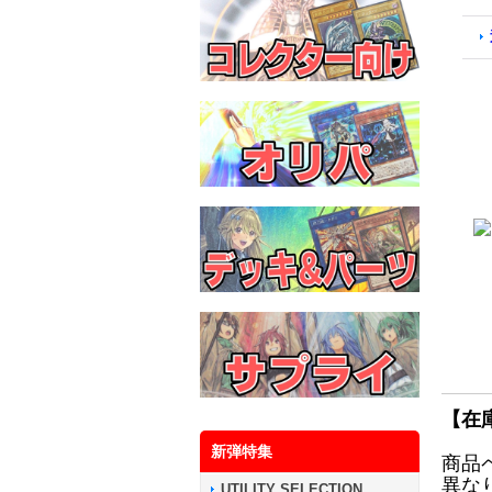
【在
新弾特集
商品
異な
UTILITY SELECTION