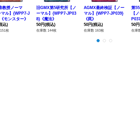
准教授ノーマ
旧GMX第5研究所【ノ
AGMX最終検証【ノー
第5
マル】{WPP7-J
ーマル】{WPP7-JP03
マル】{WPP7-JP039}
【ノ
9}《モンスター》
8}《魔法》
《罠》
P0
税込)
50円
(税込)
50円
(税込)
50円
151枚
在庫数 144枚
在庫数 163枚
在庫数