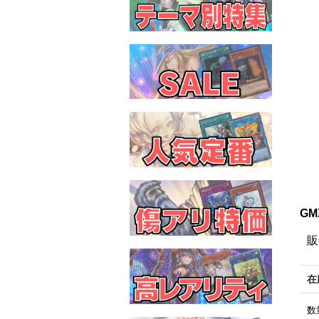
GM
販
在
数