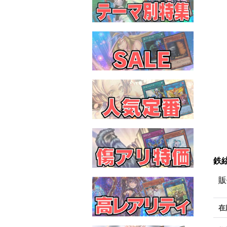
鉄絃
販
在