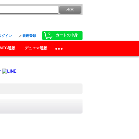
0
カートの中身
ログイン
新規登録
MTG通販
デュエマ通販