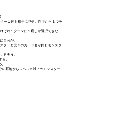
0
ンスター１体を相手に見せ、以下から１つを
れぞれ１ターンに１度しか選択できな
に自分が、
スターと元々のカード名が同じモンスタ
ＬＰ失う。
する。
る。
分の墓地からレベル５以上のモンスター