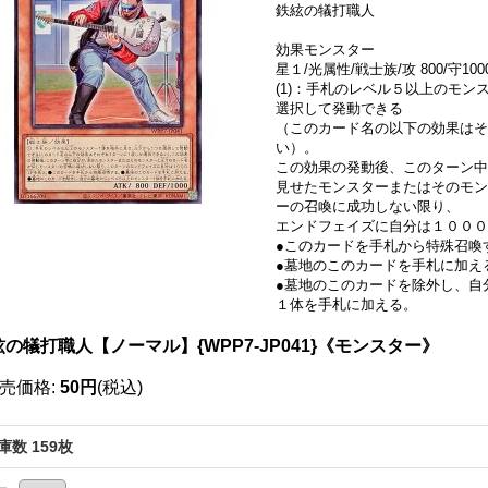
鉄絃の犠打職人
効果モンスター
星１/光属性/戦士族/攻 800/守100
(1)：手札のレベル５以上のモ
選択して発動できる
（このカード名の以下の効果はそ
い）。
この効果の発動後、このターン中
見せたモンスターまたはそのモン
ーの召喚に成功しない限り、
エンドフェイズに自分は１０００
●このカードを手札から特殊召喚
●墓地のこのカードを手札に加え
●墓地のこのカードを除外し、自
１体を手札に加える。
の犠打職人【ノーマル】{WPP7-JP041}《モンスター》
売価格
:
50円
(税込)
庫数 159枚