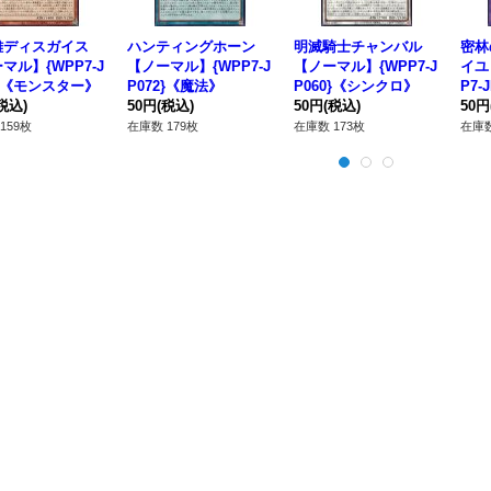
雄ディスガイス
ハンティングホーン
明滅騎士チャンバル
密林
マル】{WPP7-J
【ノーマル】{WPP7-J
【ノーマル】{WPP7-J
イユ
2}《モンスター》
P072}《魔法》
P060}《シンクロ》
P7-
税込)
50円
(税込)
50円
(税込)
50円
159枚
在庫数 179枚
在庫数 173枚
在庫数