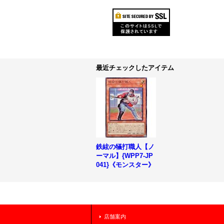
最近チェックしたアイテム
鉄絃の犠打職人【ノ
ーマル】{WPP7-JP
041}《モンスター》
店舗案内