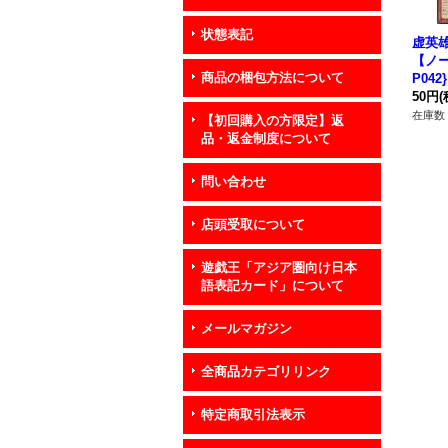
状態表記
虚英
【ノー
商品の梱包方法について
P04
50円
(
在庫数 
【初回購入の方限定】返
品・返金制度について
問い合わせ
店頭受取について
遊戯王「アジア圏向け日本
語表記カード」について
メールマガジン
全商品カテゴリリンク
特定商取引法表示