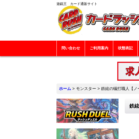
遊戯王 カード通販サイト
問い合わせ
ご利用案内
状態表記
ホーム
>
モンスター
>
鉄絃の犠打職人【ノーマ
鉄絃