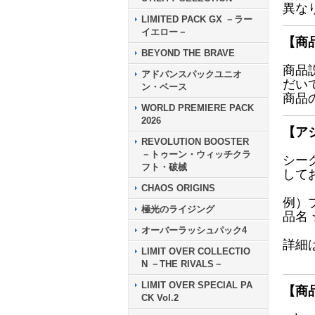
異な
LIMITED PACK GX －ラー
イエロー－
【商
BEYOND THE BRAVE
商品
アドバンスパックユニオ
だい
ン・ベース
商品
WORLD PREMIERE PACK
2026
【ア
REVOLUTION BOOSTER
－トゥーン・ウィッチクラ
シー
フト・破械
して
CHAOS ORIGINS
例）
極光のライジング
品名
オーバーラッシュパック4
詳細
LIMIT OVER COLLECTIO
N －THE RIVALS－
LIMIT OVER SPECIAL PA
【商
CK Vol.2