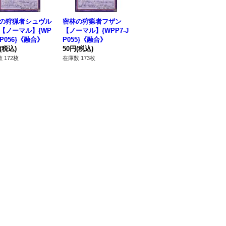
の狩猟者シュヴル
密林の狩猟者フザン
カップリングデーモン
天
【ノーマル】{WP
【ノーマル】{WPP7-J
【ノーマル】{WPP7-J
ル】
JP056}《融合》
P055}《融合》
P046}《モンスター》
《
(税込)
50円
(税込)
50円
(税込)
50
 172枚
在庫数 173枚
在庫数 158枚
在庫