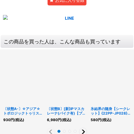
お気に入り登録
この商品を買った人は、こんな商品も買っています
〔状態A-〕☆アジア☆
〔状態B〕[新]IPマスカ
氷結界の随身【シークレ
トポロジックトゥリスバ
レーナ(バイク有)【プリ
ット】{22PP-JP028}
エナ【シークレット】
ズマティックシークレッ
《モンスター》
930
円
(税込)
6,980
円
(税込)
580
円
(税込)
{アジアFLOD-JP036}
ト】{PAC1-JP034}《リ
《リンク》
ンク》