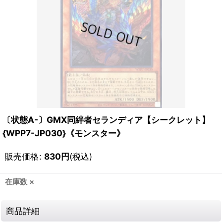
〔状態A-〕GMX同絆者セランディア【シークレット】
{WPP7-JP030}《モンスター》
販売価格
:
830
円
(税込)
在庫数 ×
商品詳細