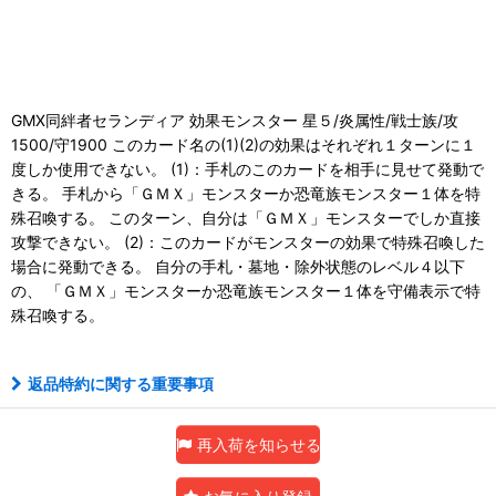
GMX同絆者セランディア 効果モンスター 星５/炎属性/戦士族/攻
1500/守1900 このカード名の(1)(2)の効果はそれぞれ１ターンに１
度しか使用できない。 (1)：手札のこのカードを相手に見せて発動で
きる。 手札から「ＧＭＸ」モンスターか恐竜族モンスター１体を特
殊召喚する。 このターン、自分は「ＧＭＸ」モンスターでしか直接
攻撃できない。 (2)：このカードがモンスターの効果で特殊召喚した
場合に発動できる。 自分の手札・墓地・除外状態のレベル４以下
の、 「ＧＭＸ」モンスターか恐竜族モンスター１体を守備表示で特
殊召喚する。
返品特約に関する重要事項
再入荷を知らせる