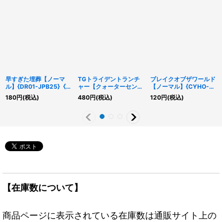
早すぎた埋葬【ノーマ
TGトライデントランチ
ブレイクオブザワールド
ル】{DR01-JPB25}《魔
ャー【クォーターセンチ
【ノーマル】{CYHO-
法》
ュリーシークレット】
JP057}《魔法》
180
円
(税込)
480
円
(税込)
120
円
(税込)
{QCCP-JP048}《リン
ク》
【在庫数について】
商品ページに表示されている在庫数は通販サイト上の