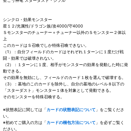
聖こう神竜 スターダスト・シフル
シンクロ・効果モンスター
星１２/光属性/ドラゴン族/攻4000/守4000
Ｓモンスターのチューナー＋チューナー以外のＳモンスター２体以
上
このカードはＳ召喚でしか特殊召喚できない。
（1）：自分フィールドのカードはそれぞれ１ターンに１度だけ戦
闘・効果では破壊されない。
（2）：１ターンに１度、相手がモンスターの効果を発動した時に発
動できる。
その効果を無効にし、フィールドのカード１枚を選んで破壊する。
（3）：墓地のこのカードを除外し、自分の墓地のレベル８以下の
「スターダスト」モンスター１体を対象として発動できる。
そのモンスターを特殊召喚する。
※状態表記に関しては「
カードの状態表記について
」をご覧くださ
い。
※初めてご購入の方は「
カードの梱包方法について
」を必ずご覧く
ださい。