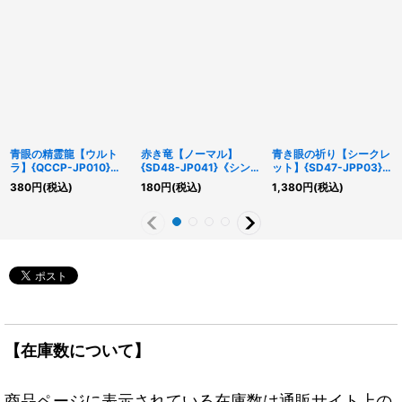
青眼の精霊龍【ウルト
赤き竜【ノーマル】
青き眼の祈り【シークレ
ラ】{QCCP-JP010}
{SD48-JP041}《シンク
ット】{SD47-JPP03}
《シンクロ》
ロ》
《魔法》
380
円
(税込)
180
円
(税込)
1,380
円
(税込)
【在庫数について】
商品ページに表示されている在庫数は通販サイト上の