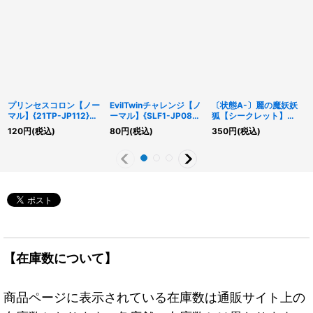
プリンセスコロン【ノー
EvilTwinチャレンジ【ノ
〔状態A-〕麗の魔妖妖
マル】{21TP-JP112}
ーマル】{SLF1-JP086}
狐【シークレット】
《エクシーズ》
《罠》
{DBHS-JP035}《シン
120
円
(税込)
80
円
(税込)
350
円
(税込)
クロ》
【在庫数について】
商品ページに表示されている在庫数は通販サイト上の