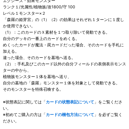
エクシーズ・効果モンスター
ランク１/光属性/植物族/攻1800/守 100
レベル１モンスター×２
「森羅の姫芽宮」の（1）（2）の効果はそれぞれ１ターンに１度し
か使用できない。
（1）：このカードのＸ素材を１つ取り除いて発動できる。
自分のデッキの一番上のカードをめくる。
めくったカードが魔法・罠カードだった場合、そのカードを手札に
加える。
違った場合、そのカードを墓地へ送る。
（2）：手札及びこのカード以外の自分フィールドの表側表示モンス
ターの中から、
植物族モンスター１体を墓地へ送り、
自分の墓地の「森羅」モンスター１体を対象として発動できる。
そのモンスターを特殊召喚する。
※状態表記に関しては「
カードの状態表記について
」をご覧くださ
い。
※初めてご購入の方は「
カードの梱包方法について
」を必ずご覧く
ださい。