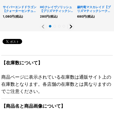
サイバーエンドドラゴン
HCクレイヴソリッシュ
赫灼竜マスカレイド【プ
【クォーターセンチュリ
【プリズマティックシー
リズマティックシークレ
ーシークレット】
クレット】{DIFO-
ット】{BODE-JP038}
1,080
円
(税込)
280
円
(税込)
680
円
(税込)
{QCCP-JP021}《融
JP044}《エクシーズ》
《融合》
合》
【在庫数について】
商品ページに表示されている在庫数は通販サイト上の
在庫数となります。各店舗の在庫数とは異なりますの
でご注意ください。
【商品名と商品画像について】