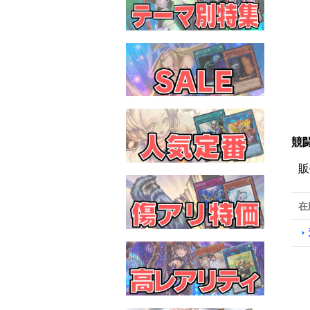
競闘
販
在