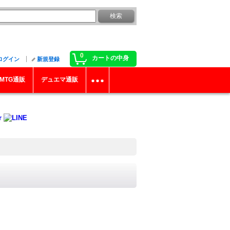
0
カートの中身
ログイン
新規登録
MTG通販
デュエマ通販