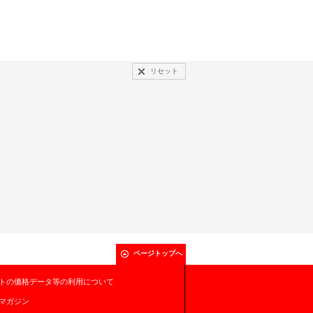
リセット
ページトップへ
トの価格データ等の利用について
マガジン