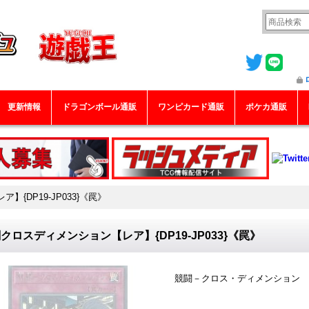
更新情報
ドラゴンボール通販
ワンピカード通販
ポケカ通販
{DP19-JP033}《罠》
クロスディメンション【レア】{DP19-JP033}《罠》
競闘－クロス・ディメンション