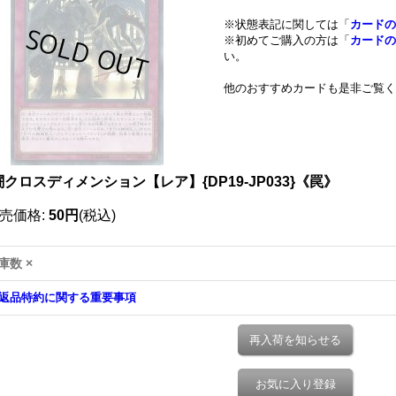
※状態表記に関しては「
カードの
※初めてご購入の方は「
カードの
い。
他のおすすめカードも是非ご覧く
クロスディメンション【レア】{DP19-JP033}《罠》
売価格
:
50円
(税込)
庫数 ×
返品特約に関する重要事項
再入荷を知らせる
お気に入り登録