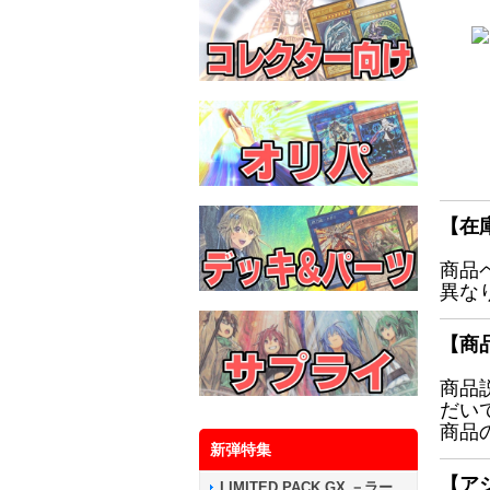
【在
商品
異な
【商
商品
だい
商品
新弾特集
【ア
LIMITED PACK GX －ラー