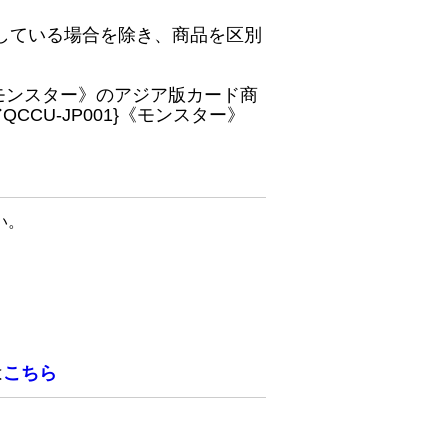
している場合を除き、商品を区別
}《モンスター》のアジア版カード商
CU-JP001}《モンスター》
い。
は
こちら