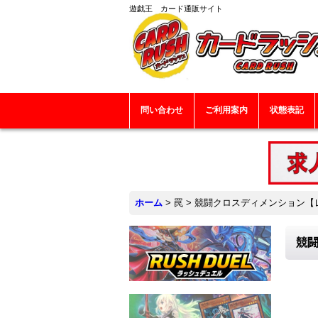
遊戯王 カード通販サイト
問い合わせ
ご利用案内
状態表記
ホーム
>
罠
>
競闘クロスディメンション【レア】
競闘