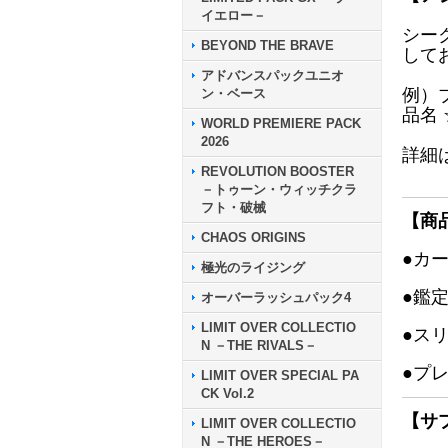
イエロー－
シー
BEYOND THE BRAVE
して
アドバンスパックユニオ
例）
ン・ベース
品名
WORLD PREMIERE PACK
2026
詳細
REVOLUTION BOOSTER
－トゥーン・ウィッチクラ
フト・破械
【商
CHAOS ORIGINS
●カ
極光のライジング
●鑑
オーバーラッシュパック4
LIMIT OVER COLLECTIO
●ス
N －THE RIVALS－
●プ
LIMIT OVER SPECIAL PA
CK Vol.2
【サ
LIMIT OVER COLLECTIO
N －THE HEROES－