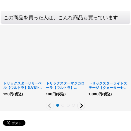
この商品を買った人は、こんな商品も買っています
トリックスターリリーベ
トリックスターマジカロ
トリックスターライトス
ル【ウルトラ】{LVB1-
ーラ【ウルトラ】
テージ【クォーターセン
JP008}《モンスター》
{LVB1-JP007}《魔法》
チュリーシークレット】
120
円
(税込)
180
円
(税込)
1,080
円
(税込)
{DP29-JP049}《魔
法》