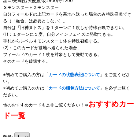
星４/光属性/天使族/攻2500/守1200
Ｓモンスター＋Ｘモンスター
自分フィールドの上記カードを墓地へ送った場合のみ特殊召喚でき
る（「融合」は必要としない）。
自分は「旧神ヌトス」を１ターンに１度しか特殊召喚できない。
(1)：１ターンに１度、自分メインフェイズに発動できる。
手札からレベル４モンスター１体を特殊召喚する。
(2)：このカードが墓地へ送られた場合、
フィールドのカード１枚を対象として発動できる。
そのカードを破壊する。
※初めてご購入の方は「
カードの状態表記について
」をご覧くださ
い。
※初めてご購入の方は「
カードの梱包方法について
」を必ずご覧く
ださい。
おすすめカー
他のおすすめカードも是非ご覧ください！⇒
ド一覧
数量
: