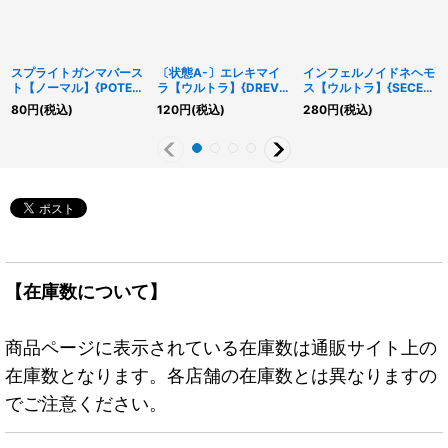
スプライトガンマバース
〔状態A-〕エレキマイ
インフェルノイドネヘモ
ト【ノーマル】{POTE-
ラ【ウルトラ】{DREV-
ス【ウルトラ】{SECE-
JP056}《魔法》
JP044}《シンクロ》
JP019}《モンスター》
80
円
(税込)
120
円
(税込)
280
円
(税込)
【在庫数について】
商品ページに表示されている在庫数は通販サイト上の
在庫数となります。各店舗の在庫数とは異なりますの
でご注意ください。