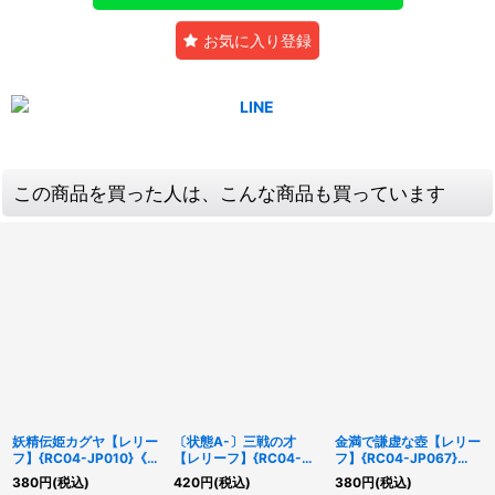
お気に入り登録
この商品を買った人は、こんな商品も買っています
妖精伝姫カグヤ【レリー
〔状態A-〕三戦の才
金満で謙虚な壺【レリー
フ】{RC04-JP010}《モ
【レリーフ】{RC04-
フ】{RC04-JP067}
ンスター》
JP064}《魔法》
《魔法》
380
円
(税込)
420
円
(税込)
380
円
(税込)