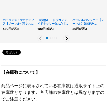
バージェストマカナディ
〔状態A-〕ドラゴンメ
パラレルパンツァー【ノ
ア【ノーマルパラレル】
イドナサリー(ロゴ)【シ
ーマル】{SOFU-
{24EP-JP116}《罠》
ークレット】{QCTB-
JP066}《魔法》
480
円
(税込)
100
円
(税込)
80
円
(税込)
JP003}《モンスター》
【在庫数について】
商品ページに表示されている在庫数は通販サイト上の
在庫数となります。各店舗の在庫数とは異なりますの
でご注意ください。