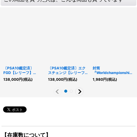
〔PSA10鑑定済〕
〔PSA10鑑定済〕エク
封筒
FGD【レリーフ】
スチェンジ【レリーフ】
『Worldchampionship
{BPCT-JP005}《融
{DL2-136}《魔法》
2018』【-】{-}《その
138,000
円
(税込)
138,000
円
(税込)
1,980
円
(税込)
合》
他》
【在庫数について】