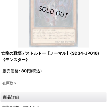
亡龍の戦慄デストルドー【ノーマル】{SD34-JP016}
《モンスター》
販売価格
:
80
円
(税込)
在庫数 ×
商品詳細