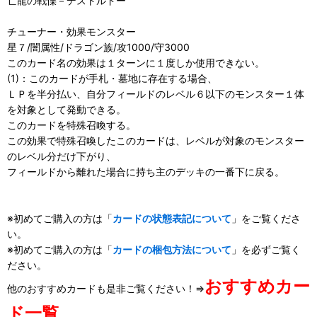
亡龍の戦慄－デストルドー
チューナー・効果モンスター
星７/闇属性/ドラゴン族/攻1000/守3000
このカード名の効果は１ターンに１度しか使用できない。
(1)：このカードが手札・墓地に存在する場合、
ＬＰを半分払い、自分フィールドのレベル６以下のモンスター１体
を対象として発動できる。
このカードを特殊召喚する。
この効果で特殊召喚したこのカードは、レベルが対象のモンスター
のレベル分だけ下がり、
フィールドから離れた場合に持ち主のデッキの一番下に戻る。
※初めてご購入の方は「
カードの状態表記について
」をご覧くださ
い。
※初めてご購入の方は「
カードの梱包方法について
」を必ずご覧く
ださい。
おすすめカー
他のおすすめカードも是非ご覧ください！⇒
ド一覧