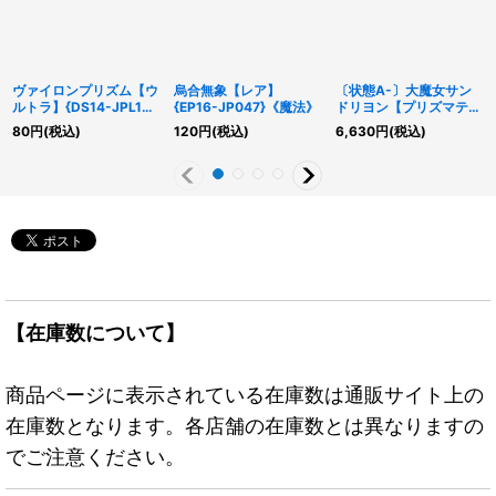
ヴァイロンプリズム【ウ
烏合無象【レア】
〔状態A-〕大魔女サン
ルトラ】{DS14-JPL19}
{EP16-JP047}《魔法》
ドリヨン【プリズマティ
《モンスター》
ックシークレット】
80
円
(税込)
120
円
(税込)
6,630
円
(税込)
{RV01-JP025}《融合》
【在庫数について】
商品ページに表示されている在庫数は通販サイト上の
在庫数となります。各店舗の在庫数とは異なりますの
でご注意ください。