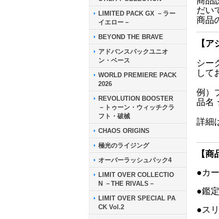
商品
だい
LIMITED PACK GX －ラー
商品
イエロー－
BEYOND THE BRAVE
【ア
アドバンスパックユニオ
ン・ベース
シー
して
WORLD PREMIERE PACK
2026
例）
REVOLUTION BOOSTER
品名
－トゥーン・ウィッチクラ
フト・破械
詳細
CHAOS ORIGINS
極光のライジング
【商
オーバーラッシュパック4
●カ
LIMIT OVER COLLECTIO
N －THE RIVALS－
●鑑
LIMIT OVER SPECIAL PA
CK Vol.2
●ス