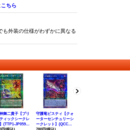
は
こちら
でも外装の仕様がわずかに異なる
神舞二貴子【プリ
守護竜ピスティ【クォ
御巫の水舞踏【シーク
〔
ティックシークレ
ーターセンチュリーシ
レット】{TTP1-JP06
者
{TTP1-JP059}
ークレット】{QCCP-J
9}《魔法》
{D
法》
80円
(税込)
P188}《リンク》
780円
(税込)
1,080円
(税込)
ス
55