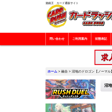
遊戯王 カード通販サイト
問い合わせ
ご利用案内
状態表記
ホーム
>
融合
>
沼地のドロゴン【ノーマル】{1
沼地