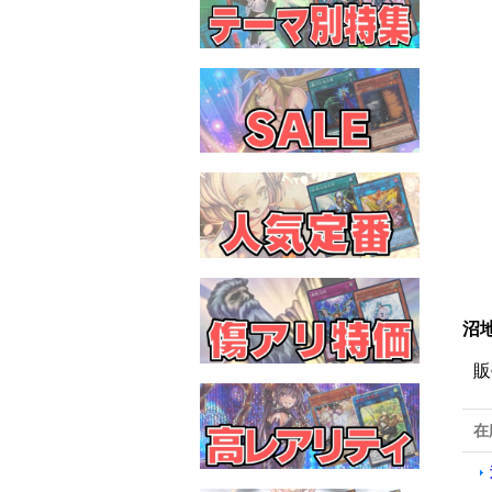
沼地
販
在