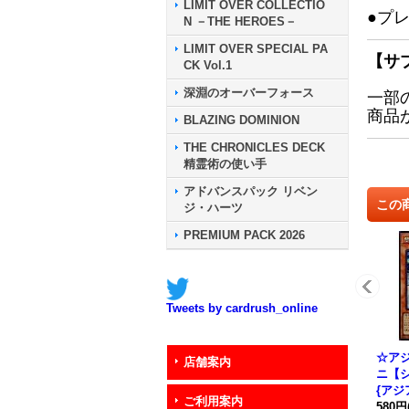
LIMIT OVER COLLECTIO
●プ
N －THE HEROES－
LIMIT OVER SPECIAL PA
【サ
CK Vol.1
深淵のオーバーフォース
一部
商品
BLAZING DOMINION
THE CHRONICLES DECK
精霊術の使い手
アドバンスパック リベン
この
ジ・ハーツ
PREMIUM PACK 2026
Tweets by cardrush_online
☆ア
店舗案内
ニ【
{アジア
ご利用案内
《モ
580円