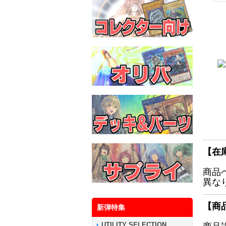
【在
商品
異な
【商
新弾特集
UTILITY SELECTION