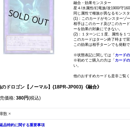
融合・効果モンスター
星４/水属性/幻竜族/攻1900/守160
同じ属性で種族が異なるモンスタ
(1)：このカードがモンスターゾ
相手はこのカード及びこのカード
ーを効果の対象にできない。
(2)：１ターンに１度、属性を１
このカードはターン終了時まで宣
この効果は相手ターンでも発動で
※状態表記に関しては「
カードの
※初めてご購入の方は「
カードの
い。
他のおすすめカードも是非ご覧く
のドロゴン【ノーマル】{18PR-JP003}《融合》
売価格
:
380円
(税込)
庫数 ×
返品特約に関する重要事項