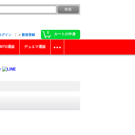
0
カートの中身
ログイン
新規登録
MTG通販
デュエマ通販