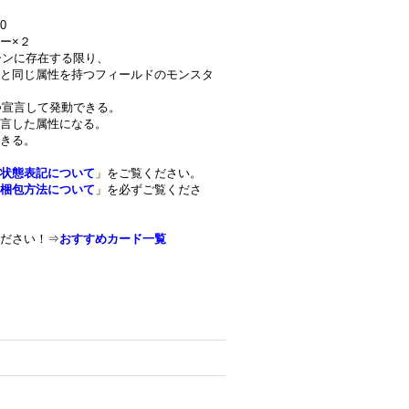
0
ー×２
ーンに存在する限り、
と同じ属性を持つフィールドのモンスタ
つ宣言して発動できる。
言した属性になる。
きる。
状態表記について
」をご覧ください。
梱包方法について
」を必ずご覧くださ
ださい！⇒
おすすめカード一覧