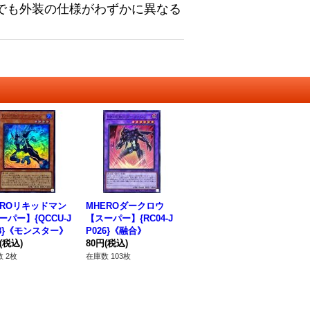
でも外装の仕様がわずかに異なる
EROリキッドマン
MHEROダークロウ
ーパー】{QCCU-J
【スーパー】{RC04-J
18}《モンスター》
P026}《融合》
(税込)
80円
(税込)
 2枚
在庫数 103枚