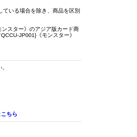
している場合を除き、商品を区別
}《モンスター》のアジア版カード商
CU-JP001}《モンスター》
い。
は
こちら