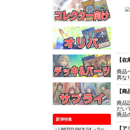
【在
商品
異な
【商
商品
だい
商品
新弾特集
【ア
LIMITED PACK GX －ラー