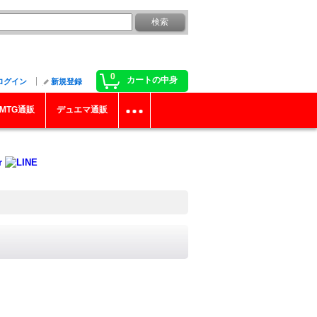
0
カートの中身
ログイン
新規登録
MTG通販
デュエマ通販