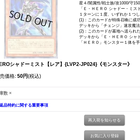
星４/闇属性/戦士族/攻1000/守150
「Ｅ・ＨＥＲＯ シャドー・ミスト」
１ターンに１度、いずれか１つし
(1)：このカードが特殊召喚に成
デッキから「チェンジ」速攻魔法
(2)：このカードが墓地へ送られ
デッキから「Ｅ・ＨＥＲＯ シャ
「ＨＥＲＯ」モンスター１体を手
EROシャドーミスト【レア】{LVP2-JP024}《モンスター》
売価格
:
50円
(税込)
庫数 ×
返品特約に関する重要事項
再入荷を知らせる
お気に入り登録