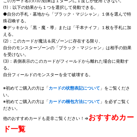
このカード名の(1)の効果は１ターンに１度しか使用できない。
(1)：以下の効果から１つを選択して発動できる。
●自分の手札・墓地から「ブラック・マジシャン」１体を選んで特
殊召喚する。
●デッキから「黒・魔・導」または「千本ナイフ」１枚を手札に加
える。
(2)：このカードが魔法＆罠ゾーンに存在する限り、
自分のモンスターゾーンの「ブラック・マジシャン」は相手の効果
を受けない。
(3)：表側表示のこのカードがフィールドから離れた場合に発動す
る。
自分フィールドのモンスターを全て破壊する。
※初めてご購入の方は「
カードの状態表記について
」をご覧くださ
い。
※初めてご購入の方は「
カードの梱包方法について
」を必ずご覧く
ださい。
おすすめカー
他のおすすめカードも是非ご覧ください！⇒
ド一覧