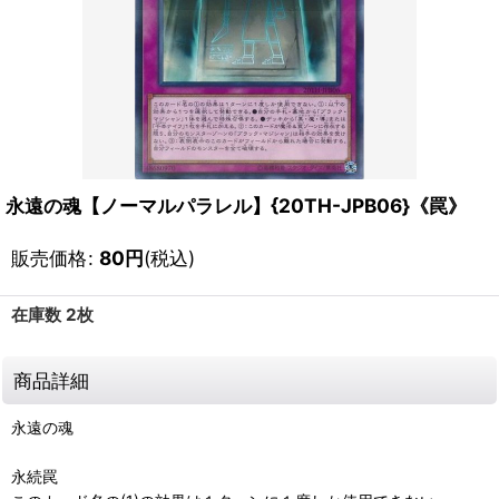
永遠の魂【ノーマルパラレル】{20TH-JPB06}《罠》
販売価格
:
80
円
(税込)
在庫数 2枚
商品詳細
永遠の魂
永続罠