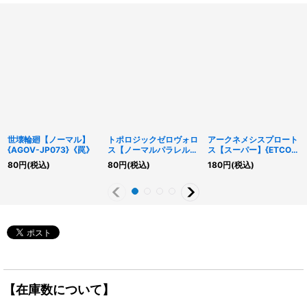
世壊輪廻【ノーマル】
トポロジックゼロヴォロ
アークネメシスプロート
{AGOV-JP073}《罠》
ス【ノーマルパラレル】
ス【スーパー】{ETCO-
{DBCB-JP027}《リン
JP008}《モンスター》
80
円
(税込)
80
円
(税込)
180
円
(税込)
ク》
【在庫数について】