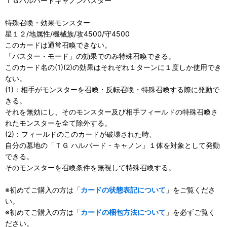
ＴＧハルバードキャノンバスター
特殊召喚・効果モンスター
星１２/地属性/機械族/攻4500/守4500
このカードは通常召喚できない。
「バスター・モード」の効果でのみ特殊召喚できる。
このカード名の(1)(2)の効果はそれぞれ１ターンに１度しか使用でき
ない。
(1)：相手がモンスターを召喚・反転召喚・特殊召喚する際に発動で
きる。
それを無効にし、そのモンスター及び相手フィールドの特殊召喚さ
れたモンスターを全て除外する。
(2)：フィールドのこのカードが破壊された時、
自分の墓地の「ＴＧ ハルバード・キャノン」１体を対象として発動
できる。
そのモンスターを召喚条件を無視して特殊召喚する。
※初めてご購入の方は「
カードの状態表記について
」をご覧くださ
い。
※初めてご購入の方は「
カードの梱包方法について
」を必ずご覧く
ださい。