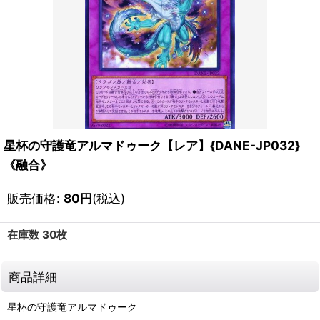
星杯の守護竜アルマドゥーク【レア】{DANE-JP032}
《融合》
販売価格
:
80
円
(税込)
在庫数 30枚
商品詳細
星杯の守護竜アルマドゥーク