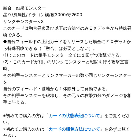
融合・効果モンスター
星９/風属性/ドラゴン族/攻3000/守2600
リンクモンスター×３
このカードは融合召喚及び以下の方法でのみＥＸデッキから特殊召
喚できる。
●自分フィールドの上記カードをリリースした場合にＥＸデッキか
ら特殊召喚できる（「融合」は必要としない）。
(1)：このカードは相手モンスター全てに１回ずつ攻撃できる。
(2)：このカードが相手のリンクモンスターと戦闘を行う攻撃宣言
時、
その相手モンスターとリンクマーカーの数が同じリンクモンスター
を
自分のフィールド・墓地から１体除外して発動できる。
その相手モンスターを破壊し、その元々の攻撃力分のダメージを相
手に与える。
※初めてご購入の方は「
カードの状態表記について
」をご覧くださ
い。
※初めてご購入の方は「
カードの梱包方法について
」を必ずご覧く
ださい。