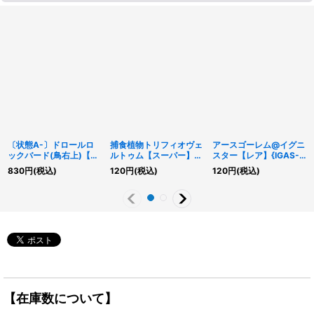
〔状態A-〕ドロールロ
捕食植物トリフィオヴェ
アースゴーレム@イグニ
ックバード(鳥右上)【シ
ルトゥム【スーパー】
スター【レア】{IGAS-
ークレット】{PAC1-
{SUB1-JP039}《融合》
JP041}《融合》
830
円
(税込)
120
円
(税込)
120
円
(税込)
JP026}《モンスター》
【在庫数について】