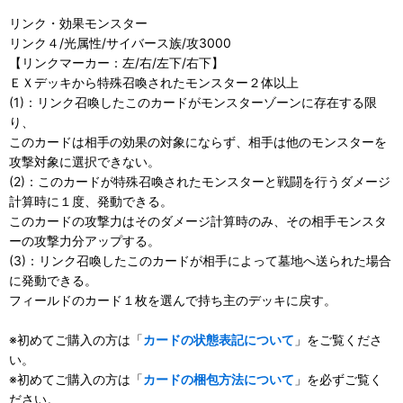
リンク・効果モンスター
リンク４/光属性/サイバース族/攻3000
【リンクマーカー：左/右/左下/右下】
ＥＸデッキから特殊召喚されたモンスター２体以上
(1)：リンク召喚したこのカードがモンスターゾーンに存在する限
り、
このカードは相手の効果の対象にならず、相手は他のモンスターを
攻撃対象に選択できない。
(2)：このカードが特殊召喚されたモンスターと戦闘を行うダメージ
計算時に１度、発動できる。
このカードの攻撃力はそのダメージ計算時のみ、その相手モンスタ
ーの攻撃力分アップする。
(3)：リンク召喚したこのカードが相手によって墓地へ送られた場合
に発動できる。
フィールドのカード１枚を選んで持ち主のデッキに戻す。
※初めてご購入の方は「
カードの状態表記について
」をご覧くださ
い。
※初めてご購入の方は「
カードの梱包方法について
」を必ずご覧く
ださい。