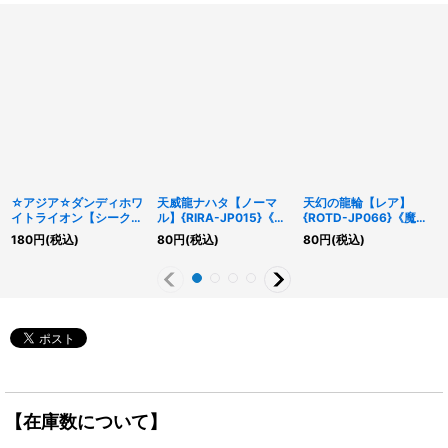
☆アジア☆ダンディホワ
天威龍ナハタ【ノーマ
天幻の龍輪【レア】
イトライオン【シークレ
ル】{RIRA-JP015}《モ
{ROTD-JP066}《魔
ット】{アジア25PP-
ンスター》
法》
180
円
(税込)
80
円
(税込)
80
円
(税込)
JP022}《モンスター》
【在庫数について】