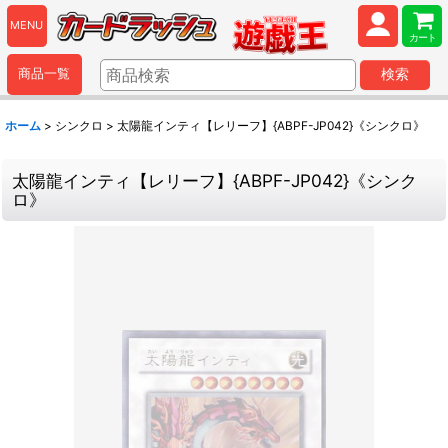
MENU
カート
商品一覧
検索
ホーム
>
シンクロ
>
太陽龍インティ【レリーフ】{ABPF-JP042}《シンクロ》
太陽龍インティ【レリーフ】{ABPF-JP042}《シンク
ロ》