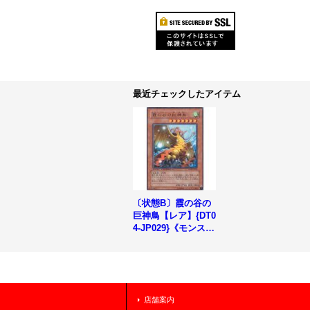
最近チェックしたアイテム
〔状態B〕霞の谷の
巨神鳥【レア】{DT0
4-JP029}《モンスタ
ー》
店舗案内