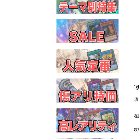
〔状
販
在
数