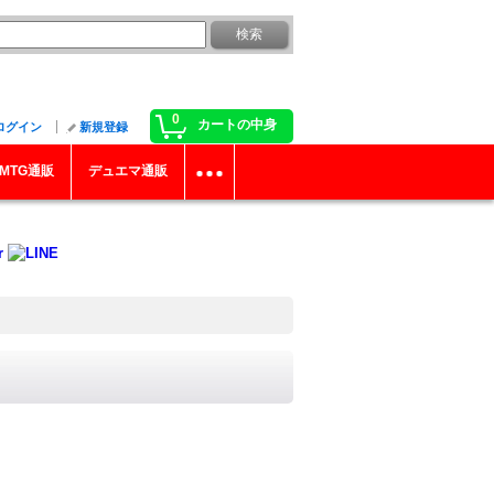
0
カートの中身
ログイン
新規登録
MTG通販
デュエマ通販