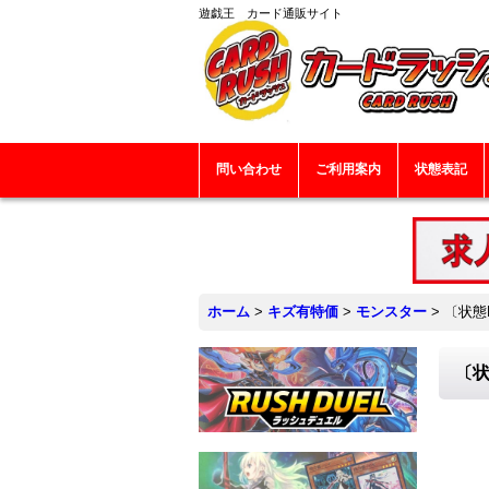
遊戯王 カード通販サイト
問い合わせ
ご利用案内
状態表記
ホーム
>
キズ有特価
>
モンスター
>
〔状態
〔状