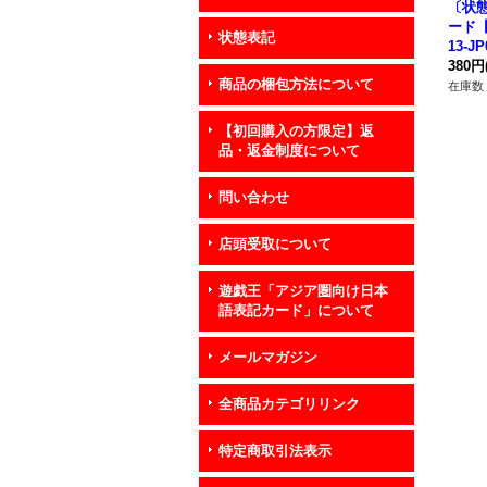
〔状
ード【
状態表記
13-J
ズ》
380円
商品の梱包方法について
在庫数 
【初回購入の方限定】返
品・返金制度について
問い合わせ
店頭受取について
遊戯王「アジア圏向け日本
語表記カード」について
メールマガジン
全商品カテゴリリンク
特定商取引法表示