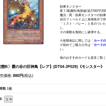
効果モンスター
星７/風属性/鳥獣族/攻2700/守200
魔法・罠・効果モンスターの効果
自分フィールド上に表側表示で存
「ミスト・バレー」と名のついた
し、
その発動を無効にし破壊する。
※状態表記に関しては「
カードの
※初めてご購入の方は「
カードの
い。
他のおすすめカードも是非ご覧く
態B〕霞の谷の巨神鳥【レア】{DT04-JP029}《モンスター》
売価格
:
880円
(税込)
庫数 1枚
量
: