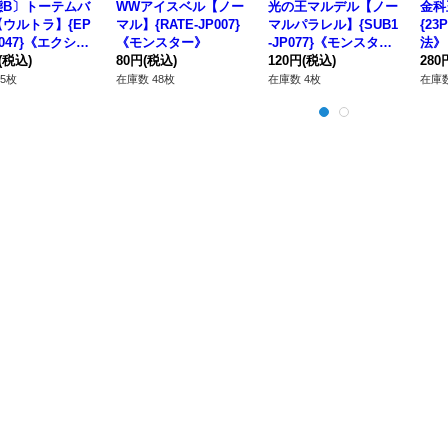
態B〕トーテムバ
WWアイスベル【ノー
光の王マルデル【ノー
金科
ウルトラ】{EP
マル】{RATE-JP007}
マルパラレル】{SUB1
{23
P047}《エクシー
《モンスター》
-JP077}《モンスタ
法》
(税込)
80円
(税込)
ー》
120円
(税込)
280
5枚
在庫数 48枚
在庫数 4枚
在庫数