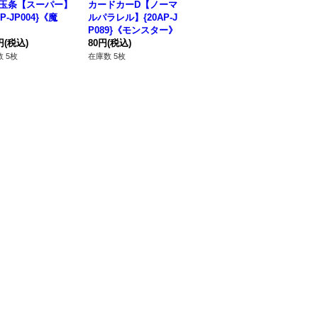
玉条【スーパー】
カードカーD【ノーマ
WWブリザードベル
W
PP-JP004}《魔
ルパラレル】{20AP-J
【ノーマル】{BLVO-J
ーマ
P089}《モンスター》
P016}《モンスター》
7
円
(税込)
80円
(税込)
80円
(税込)
80
 5枚
在庫数 5枚
在庫数 68枚
在庫