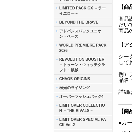
【商
LIMITED PACK GX －ラー
イエロー－
商品
BEYOND THE BRAVE
だい
商品
アドバンスパックユニオ
ン・ベース
【ア
WORLD PREMIERE PACK
2026
シー
REVOLUTION BOOSTER
して
－トゥーン・ウィッチクラ
フト・破械
例）
CHAOS ORIGINS
品名
極光のライジング
詳細
オーバーラッシュパック4
LIMIT OVER COLLECTIO
N －THE RIVALS－
【商
LIMIT OVER SPECIAL PA
●カ
CK Vol.2