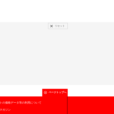
リセット
ページトップへ
トの価格データ等の利用について
マガジン