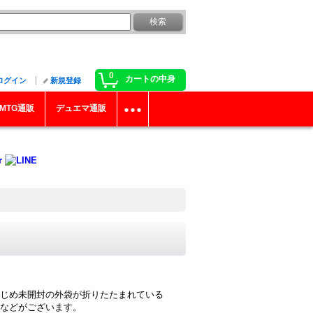
0
カートの中身
ログイン
新規登録
MTG通販
デュエマ通販
じめ未開封の外袋が折りたたまれている
などがございます。