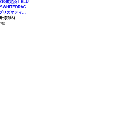
A10鑑定済〕BLU
SWHITEDRAG
【プリズマティッ
クレット】{AC
00円
(税込)
P000}《モンスタ
3枚