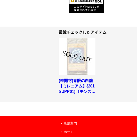
最近チェックしたアイテム
(未開封)青眼の白龍
【ミレニアム】{201
5-JPP01}《モンスタ
ー》
店舗案内
ホーム