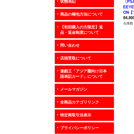
状態表記
〔PS
EEYE
ON
商品の梱包方法について
クシー
84,8
02-J
在庫数 
【初回購入の方限定】返
ー》
品・返金制度について
問い合わせ
店頭受取について
遊戯王「アジア圏向け日本
語表記カード」について
メールマガジン
全商品カテゴリリンク
特定商取引法表示
プライバシーポリシー