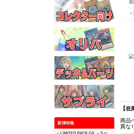
在
【在
商品
新弾特集
異な
LIMITED PACK GX －ラー