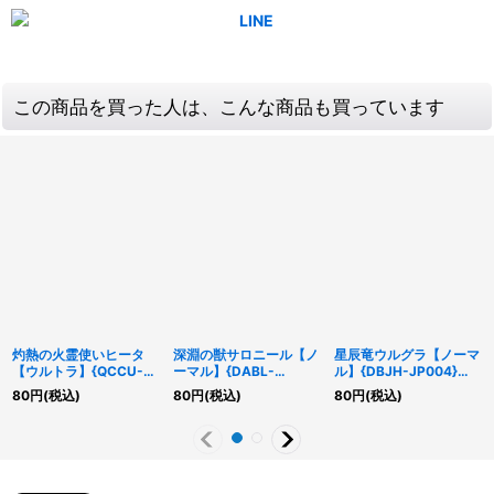
この商品を買った人は、こんな商品も買っています
灼熱の火霊使いヒータ
深淵の獣サロニール【ノ
星辰竜ウルグラ【ノーマ
【ウルトラ】{QCCU-
ーマル】{DABL-
ル】{DBJH-JP004}
JP187}《リンク》
JP007}《モンスター》
《モンスター》
80
円
(税込)
80
円
(税込)
80
円
(税込)