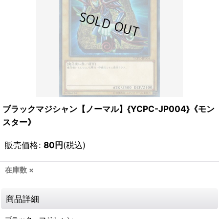
ブラックマジシャン【ノーマル】{YCPC-JP004}《モン
スター》
販売価格
:
80
円
(税込)
在庫数 ×
商品詳細