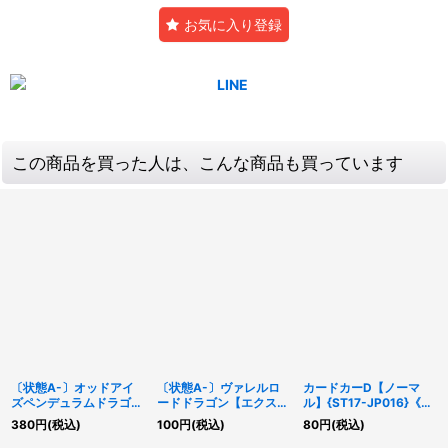
お気に入り登録
この商品を買った人は、こんな商品も買っています
〔状態A-〕オッドアイ
〔状態A-〕ヴァレルロ
カードカーD【ノーマ
ズペンデュラムドラゴン
ードドラゴン【エクスト
ル】{ST17-JP016}《モ
【20thシークレット】
ラシークレット】
ンスター》
380
円
(税込)
100
円
(税込)
80
円
(税込)
{20TH-JPBS5}《モン
{LVB1-JPS04}《リン
スター》
ク》