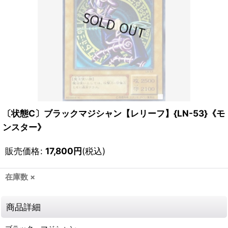
〔状態C〕ブラックマジシャン【レリーフ】{LN-53}《モ
ンスター》
販売価格
:
17,800
円
(税込)
在庫数 ×
商品詳細