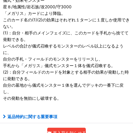
儀式・効果モンスター
星８/地属性/岩石族/攻2000/守3000
「メガリス」カードにより降臨。
このカード名の(1)(2)の効果はそれぞれ１ターンに１度しか使用でき
ない。
(1)：自分・相手のメインフェイズに、このカードを手札から捨てて
発動できる。
レベルの合計が儀式召喚するモンスターのレベル以上になるよう
に、
自分の手札・フィールドのモンスターをリリースし、
手札から「メガリス」儀式モンスター１体を儀式召喚する。
(2)：自分フィールドのカードを対象とする相手の効果が発動した時
に発動できる。
自分の墓地から儀式モンスター１体を選んでデッキの一番下に戻
し、
その発動を無効にし破壊する。
返品特約に関する重要事項
再入荷を知らせる