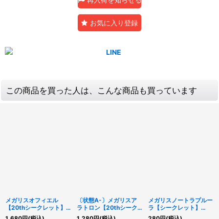
お気に入り登録
この商品を買った人は、こんな商品も買っています
メガリスオフィエル
〔状態A-〕メガリスア
メガリスノートラプルー
【20thシークレット】
ラトロン【20thシーク
ラ【シークレット】
{IGAS-JP035}《儀式》
レット】{IGAS-JP040}
{DOOD-JP034}《儀
1,680
円
(税込)
1,280
円
(税込)
280
円
(税込)