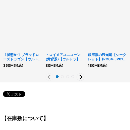
〔状態A-〕ブラッドロ
トロイメアユニコーン
銀河眼の残光竜【シーク
ーズドラゴン【ウルト
(黄背景)【ウルトラ】
レット】{RC04-JP018}
ラ】{LIOV-JP035}《シ
{RC04-JP044}《リン
《モンスター》
350
円
(税込)
80
円
(税込)
180
円
(税込)
ンクロ》
ク》
【在庫数について】