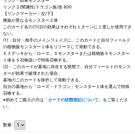
リンク・効果モンスター
リンク２/闇属性/ドラゴン族/攻 800
【リンクマーカー：左/下】
種族が異なるモンスター２体
このカード名の(1)(2)の効果はそれぞれ１ターンに１度しか使用でき
ない。
(1)：自分・相手のメインフェイズに、このカードと自分フィールド
の植物族モンスター１体をリリースして発動できる。
ＥＸデッキから「ローズ」Ｓモンスターまたは植物族Ｓモンスター
１体をＳ召喚扱いで特殊召喚する。
(2)：このカードが墓地に存在する状態で、自分フィールドのモンス
ターが効果で破壊された場合、
墓地のこのカードを除外して発動できる。
自分の墓地から「ローズ・ドラゴン」モンスター１体を選んで特殊
召喚する。
※初めてご購入の方は「
カードの状態表記について
」をご覧くださ
い。
数量
: