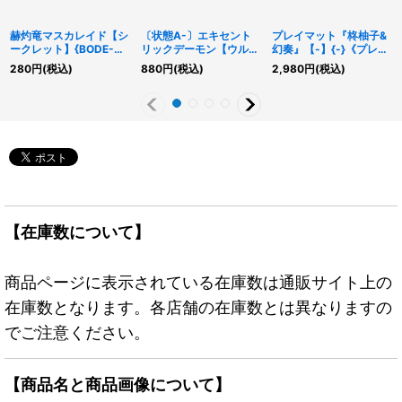
赫灼竜マスカレイド【シ
〔状態A-〕エキセント
プレイマット『柊柚子&
ークレット】{BODE-
リックデーモン【ウルト
幻奏』【-】{-}《プレイ
JP038}《融合》
ラパラレル】{25WP-
マット》
280
円
(税込)
880
円
(税込)
2,980
円
(税込)
JP302}《モンスター》
【在庫数について】
商品ページに表示されている在庫数は通販サイト上の
在庫数となります。各店舗の在庫数とは異なりますの
でご注意ください。
【商品名と商品画像について】