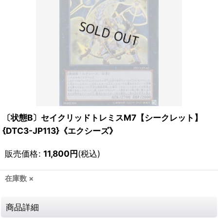
〔状態B〕セイクリッドトレミスM7【シークレット】
{DTC3-JP113}《エクシーズ》
販売価格
:
11,800
円
(税込)
在庫数 ×
商品詳細